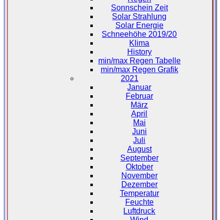
Sonnschein Zeit
Solar Strahlung
Solar Energie
Schneehöhe 2019/20
Klima
History
min/max Regen Tabelle
min/max Regen Grafik
2021
Januar
Februar
März
April
Mai
Juni
Juli
August
September
Oktober
November
Dezember
Temperatur
Feuchte
Luftdruck
Wind