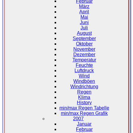
Februar
März
April
Mai
Juni
Juli
August
September
Oktober
November
Dezember
Temperatur
Feuchte
Luftdruck
Wind
Windböen
Windrichtung
Regen
Klima
History
min/max Regen Tabelle
min/max Regen Grafik
2007
Januar
Februar