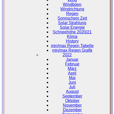
Windböen
Windrichtung
Regen
Sonnschein Zeit
Solar Strahlung
Solar Energie
Schneehöhe 2020/21
Klima
History
min/max Regen Tabelle
min/max Regen Grafik
2022
Januar
Februar
März
April
Mai
Juni
Juli
August
September
Oktober
November
Dezember