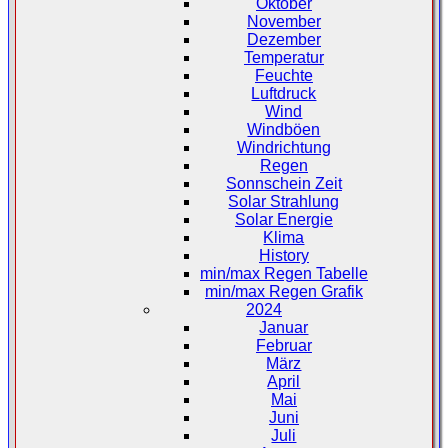
Oktober
November
Dezember
Temperatur
Feuchte
Luftdruck
Wind
Windböen
Windrichtung
Regen
Sonnschein Zeit
Solar Strahlung
Solar Energie
Klima
History
min/max Regen Tabelle
min/max Regen Grafik
2024
Januar
Februar
März
April
Mai
Juni
Juli