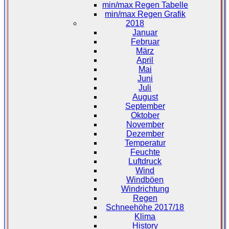
min/max Regen Tabelle
min/max Regen Grafik
2018
Januar
Februar
März
April
Mai
Juni
Juli
August
September
Oktober
November
Dezember
Temperatur
Feuchte
Luftdruck
Wind
Windböen
Windrichtung
Regen
Schneehöhe 2017/18
Klima
History