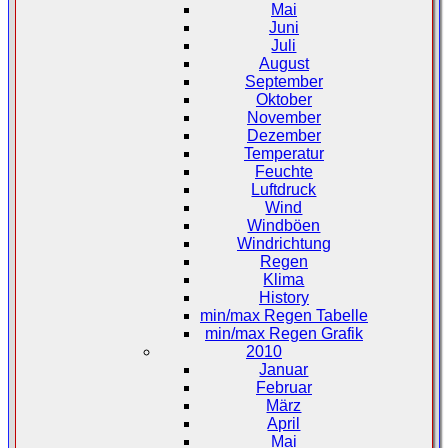
Mai
Juni
Juli
August
September
Oktober
November
Dezember
Temperatur
Feuchte
Luftdruck
Wind
Windböen
Windrichtung
Regen
Klima
History
min/max Regen Tabelle
min/max Regen Grafik
2010
Januar
Februar
März
April
Mai