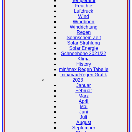
Temperatur
Feuchte
Luftdruck
Wind
Windböen
Windrichtung
Regen
Sonnschein Zeit
Solar Strahlung
Solar Energie
Schneehöhe 2021/22
Klima
History
min/max Regen Tabelle
min/max Regen Grafik
2023
Januar
Februar
März
April
Mai
Juni
Juli
August
September