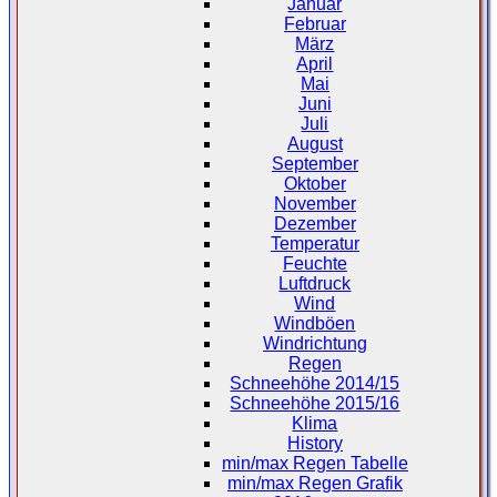
Januar
Februar
März
April
Mai
Juni
Juli
August
September
Oktober
November
Dezember
Temperatur
Feuchte
Luftdruck
Wind
Windböen
Windrichtung
Regen
Schneehöhe 2014/15
Schneehöhe 2015/16
Klima
History
min/max Regen Tabelle
min/max Regen Grafik