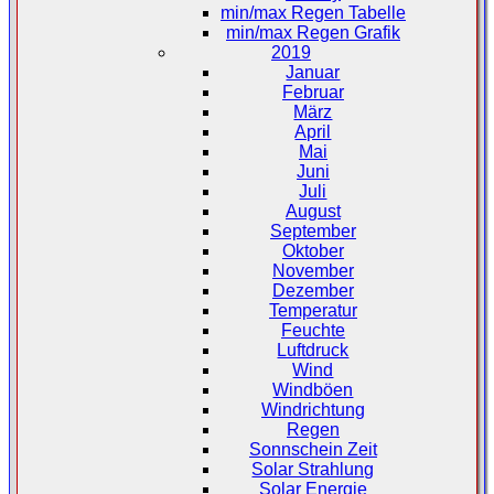
min/max Regen Tabelle
min/max Regen Grafik
2019
Januar
Februar
März
April
Mai
Juni
Juli
August
September
Oktober
November
Dezember
Temperatur
Feuchte
Luftdruck
Wind
Windböen
Windrichtung
Regen
Sonnschein Zeit
Solar Strahlung
Solar Energie