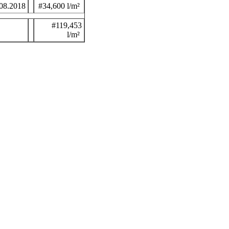
08.2018
#34,600 l/m²
#119,453
l/m²