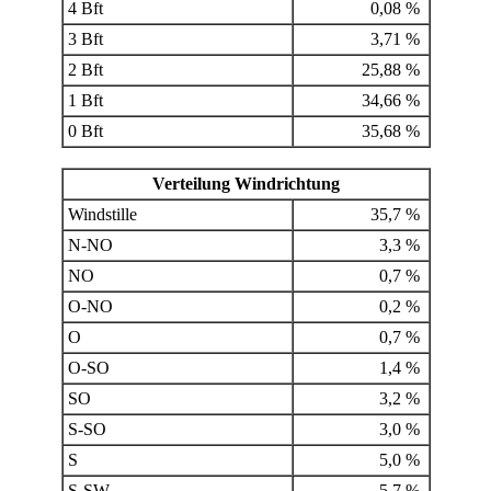
4 Bft
0,08 %
3 Bft
3,71 %
2 Bft
25,88 %
1 Bft
34,66 %
0 Bft
35,68 %
Verteilung Windrichtung
Windstille
35,7 %
N-NO
3,3 %
NO
0,7 %
O-NO
0,2 %
O
0,7 %
O-SO
1,4 %
SO
3,2 %
S-SO
3,0 %
S
5,0 %
S-SW
5,7 %