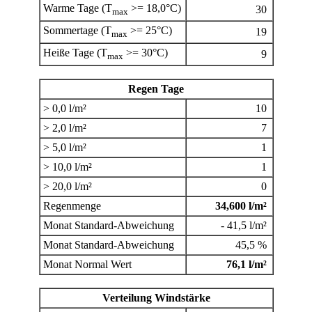
Warme Tage (T
>= 18,0°C)
30
max
Sommertage (T
>= 25°C)
19
max
Heiße Tage (T
>= 30°C)
9
max
Regen Tage
> 0,0 l/m²
10
> 2,0 l/m²
7
> 5,0 l/m²
1
> 10,0 l/m²
1
> 20,0 l/m²
0
Regenmenge
34,600 l/m²
Monat Standard-Abweichung
- 41,5 l/m²
Monat Standard-Abweichung
45,5 %
Monat Normal Wert
76,1 l/m²
Verteilung Windstärke