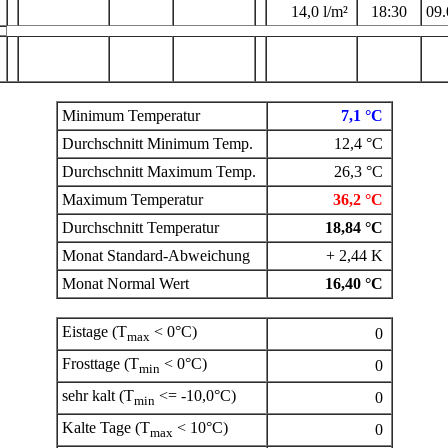
14,0 l/m²
18:30
09.
Minimum Temperatur
7,1 °C
Durchschnitt Minimum Temp.
12,4 °C
Durchschnitt Maximum Temp.
26,3 °C
Maximum Temperatur
36,2 °C
Durchschnitt Temperatur
18,84 °C
Monat Standard-Abweichung
+ 2,44 K
Monat Normal Wert
16,40 °C
Eistage (T
< 0°C)
0
max
Frosttage (T
< 0°C)
0
min
sehr kalt (T
<= -10,0°C)
0
min
Kalte Tage (T
< 10°C)
0
max