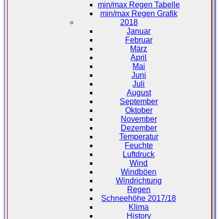
min/max Regen Tabelle
min/max Regen Grafik
2018
Januar
Februar
März
April
Mai
Juni
Juli
August
September
Oktober
November
Dezember
Temperatur
Feuchte
Luftdruck
Wind
Windböen
Windrichtung
Regen
Schneehöhe 2017/18
Klima
History