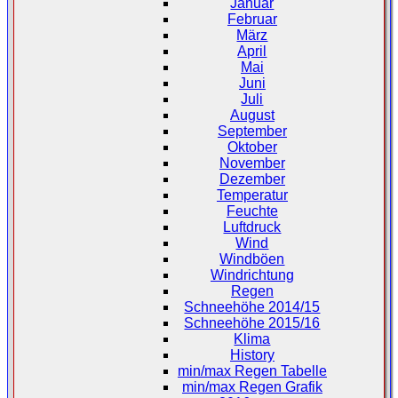
Januar
Februar
März
April
Mai
Juni
Juli
August
September
Oktober
November
Dezember
Temperatur
Feuchte
Luftdruck
Wind
Windböen
Windrichtung
Regen
Schneehöhe 2014/15
Schneehöhe 2015/16
Klima
History
min/max Regen Tabelle
min/max Regen Grafik