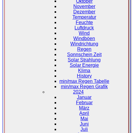
Oktober
November
Dezember
Temperatur
Feuchte
Luftdruck
Wind
Windböen
Windrichtung
Regen
Sonnschein Zeit
Solar Strahlung
Solar Energie
Klima
History
min/max Regen Tabelle
min/max Regen Grafik
2024
Januar
Februar
März
April
Mai
Juni
Juli