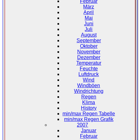
Februar
März
April
Mai
Juni
Juli
August
September
Oktober
November
Dezember
Temperatur
Feuchte
Luftdruck
Wind
Windböen
Windrichtung
Regen
Klima
History
min/max Regen Tabelle
min/max Regen Grafik
2007
Januar
Februar