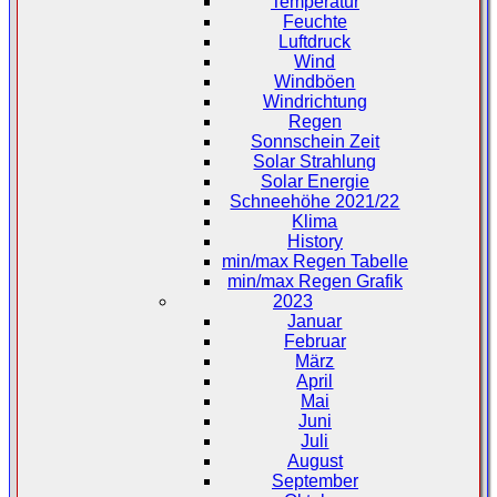
Temperatur
Feuchte
Luftdruck
Wind
Windböen
Windrichtung
Regen
Sonnschein Zeit
Solar Strahlung
Solar Energie
Schneehöhe 2021/22
Klima
History
min/max Regen Tabelle
min/max Regen Grafik
2023
Januar
Februar
März
April
Mai
Juni
Juli
August
September