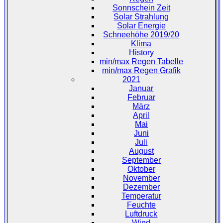
Sonnschein Zeit
Solar Strahlung
Solar Energie
Schneehöhe 2019/20
Klima
History
min/max Regen Tabelle
min/max Regen Grafik
2021
Januar
Februar
März
April
Mai
Juni
Juli
August
September
Oktober
November
Dezember
Temperatur
Feuchte
Luftdruck
Wind