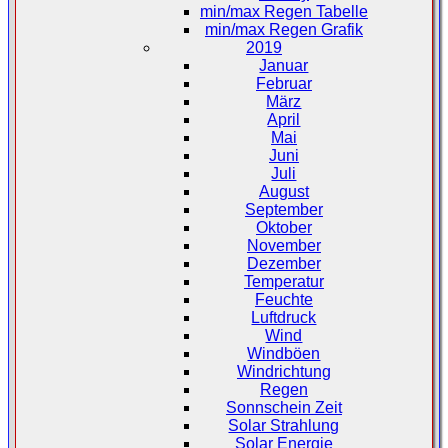
min/max Regen Tabelle
min/max Regen Grafik
2019
Januar
Februar
März
April
Mai
Juni
Juli
August
September
Oktober
November
Dezember
Temperatur
Feuchte
Luftdruck
Wind
Windböen
Windrichtung
Regen
Sonnschein Zeit
Solar Strahlung
Solar Energie