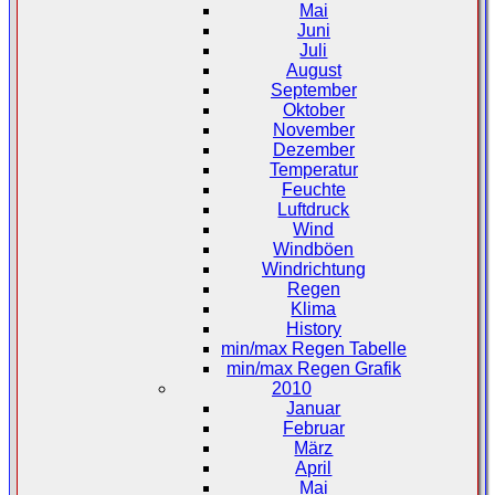
Mai
Juni
Juli
August
September
Oktober
November
Dezember
Temperatur
Feuchte
Luftdruck
Wind
Windböen
Windrichtung
Regen
Klima
History
min/max Regen Tabelle
min/max Regen Grafik
2010
Januar
Februar
März
April
Mai