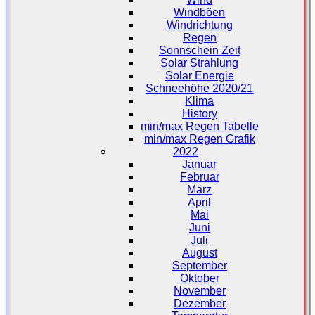
Windböen
Windrichtung
Regen
Sonnschein Zeit
Solar Strahlung
Solar Energie
Schneehöhe 2020/21
Klima
History
min/max Regen Tabelle
min/max Regen Grafik
2022
Januar
Februar
März
April
Mai
Juni
Juli
August
September
Oktober
November
Dezember