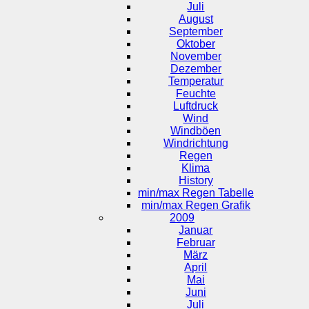
Juli
August
September
Oktober
November
Dezember
Temperatur
Feuchte
Luftdruck
Wind
Windböen
Windrichtung
Regen
Klima
History
min/max Regen Tabelle
min/max Regen Grafik
2009
Januar
Februar
März
April
Mai
Juni
Juli