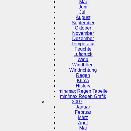
Mai
Juni
Juli
August
September
Oktober
November
Dezember
Temperatur
Feuchte
Luftdruck
Wind
Windböen
Windrichtung
Regen
Klima
History
min/max Regen Tabelle
min/max Regen Grafik
2007
Januar
Februar
März
April
Mai