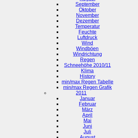
September
Oktober
November
Dezember
Temperatur
Feuchte
Luftdruck
Wind
Windböen
Windrichtung
Regen
Schneehöhe 2010/11
Klima
History
min/max Regen Tabelle
min/max Regen Grafik
2011
Januar
Februar
März
April
Mai
Juni
Juli
August