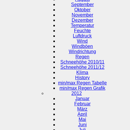
September
Oktober
November
Dezember
Temperatur
Feuchte
Luftdruck
Wind
Windböen
Windrichtung
Regen
Schneehöhe 2010/11
Schneehöhe 2011/12
Klima
History
min/max Regen Tabelle
min/max Regen Grafik
2012
Januar
Februar
März
April
Mai
Juni
Juli