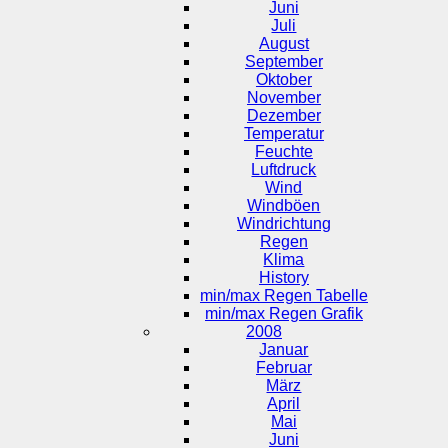
Juni
Juli
August
September
Oktober
November
Dezember
Temperatur
Feuchte
Luftdruck
Wind
Windböen
Windrichtung
Regen
Klima
History
min/max Regen Tabelle
min/max Regen Grafik
2008
Januar
Februar
März
April
Mai
Juni