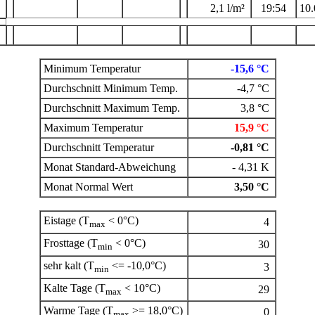
2,1 l/m²
19:54
10.
Minimum Temperatur
-15,6 °C
Durchschnitt Minimum Temp.
-4,7 °C
Durchschnitt Maximum Temp.
3,8 °C
Maximum Temperatur
15,9 °C
Durchschnitt Temperatur
-0,81 °C
Monat Standard-Abweichung
- 4,31 K
Monat Normal Wert
3,50 °C
Eistage (T
< 0°C)
4
max
Frosttage (T
< 0°C)
30
min
sehr kalt (T
<= -10,0°C)
3
min
Kalte Tage (T
< 10°C)
29
max
Warme Tage (T
>= 18,0°C)
0
max