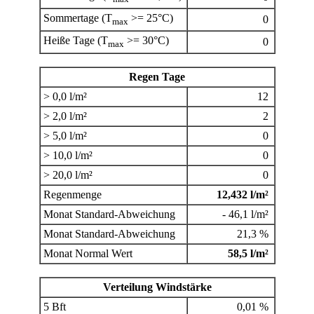
Sommertage (T
>= 25°C)
0
max
Heiße Tage (T
>= 30°C)
0
max
Regen Tage
> 0,0 l/m²
12
> 2,0 l/m²
2
> 5,0 l/m²
0
> 10,0 l/m²
0
> 20,0 l/m²
0
Regenmenge
12,432 l/m²
Monat Standard-Abweichung
- 46,1 l/m²
Monat Standard-Abweichung
21,3 %
Monat Normal Wert
58,5 l/m²
Verteilung Windstärke
5 Bft
0,01 %