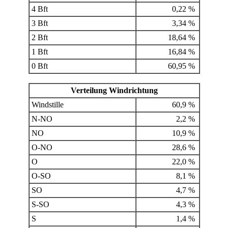
4 Bft
0,22 %
3 Bft
3,34 %
2 Bft
18,64 %
1 Bft
16,84 %
0 Bft
60,95 %
Verteilung Windrichtung
Windstille
60,9 %
N-NO
2,2 %
NO
10,9 %
O-NO
28,6 %
O
22,0 %
O-SO
8,1 %
SO
4,7 %
S-SO
4,3 %
S
1,4 %