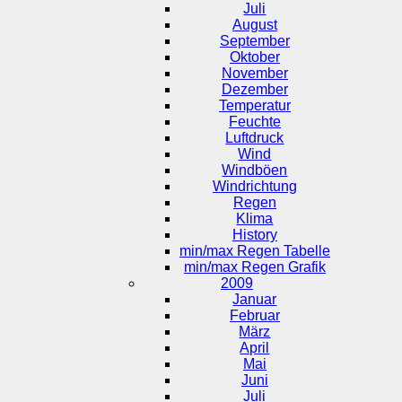
Juli
August
September
Oktober
November
Dezember
Temperatur
Feuchte
Luftdruck
Wind
Windböen
Windrichtung
Regen
Klima
History
min/max Regen Tabelle
min/max Regen Grafik
2009
Januar
Februar
März
April
Mai
Juni
Juli