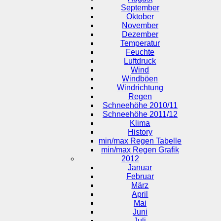
September
Oktober
November
Dezember
Temperatur
Feuchte
Luftdruck
Wind
Windböen
Windrichtung
Regen
Schneehöhe 2010/11
Schneehöhe 2011/12
Klima
History
min/max Regen Tabelle
min/max Regen Grafik
2012
Januar
Februar
März
April
Mai
Juni
Juli