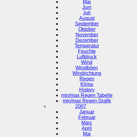
Mai
Juni
Juli
August
September
Oktober
November
Dezember
Temperatur
Feuchte
Luftdruck
Wind
Windböen
Windrichtung
Regen
Klima
History
min/max Regen Tabelle
min/max Regen Grafik
2007
Januar
Februar
März
April
Mai