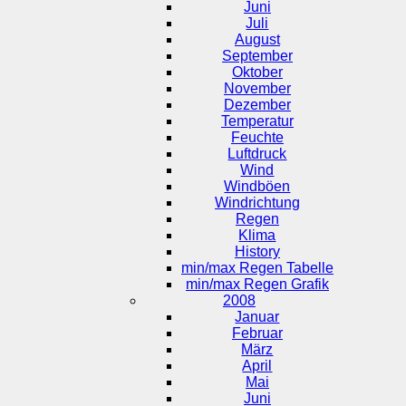
Juni
Juli
August
September
Oktober
November
Dezember
Temperatur
Feuchte
Luftdruck
Wind
Windböen
Windrichtung
Regen
Klima
History
min/max Regen Tabelle
min/max Regen Grafik
2008
Januar
Februar
März
April
Mai
Juni