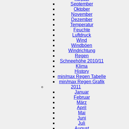
September
Oktober
November
Dezember
Temperatur
Feuchte
Luftdruck
Wind
Windböen
Windrichtung
Regen
Schneehöhe 2010/11
Klima
History
min/max Regen Tabelle
min/max Regen Grafik
2011
Januar
Februar
März
April
Mai
Juni
Juli
August