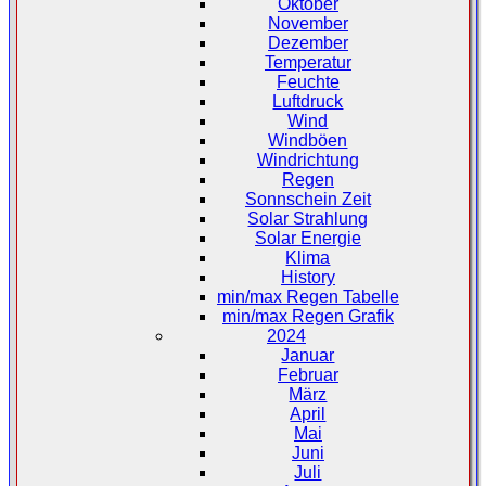
Oktober
November
Dezember
Temperatur
Feuchte
Luftdruck
Wind
Windböen
Windrichtung
Regen
Sonnschein Zeit
Solar Strahlung
Solar Energie
Klima
History
min/max Regen Tabelle
min/max Regen Grafik
2024
Januar
Februar
März
April
Mai
Juni
Juli