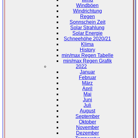
Windböen
Windrichtung
Regen
Sonnschein Zeit
Solar Strahlung
Solar Energie
Schneehöhe 2020/21
Klima
History
min/max Regen Tabelle
min/max Regen Grafik
2022
Januar
Februar
März
April
Mai
Juni
Juli
August
September
Oktober
November
Dezember