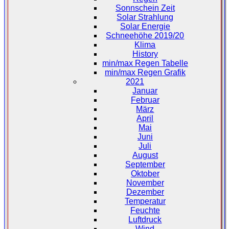
Sonnschein Zeit
Solar Strahlung
Solar Energie
Schneehöhe 2019/20
Klima
History
min/max Regen Tabelle
min/max Regen Grafik
2021
Januar
Februar
März
April
Mai
Juni
Juli
August
September
Oktober
November
Dezember
Temperatur
Feuchte
Luftdruck
Wind