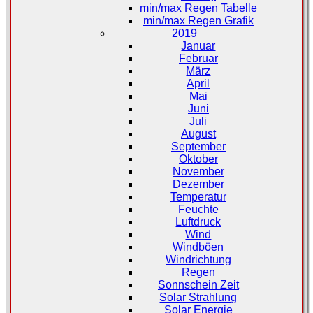
min/max Regen Tabelle
min/max Regen Grafik
2019
Januar
Februar
März
April
Mai
Juni
Juli
August
September
Oktober
November
Dezember
Temperatur
Feuchte
Luftdruck
Wind
Windböen
Windrichtung
Regen
Sonnschein Zeit
Solar Strahlung
Solar Energie