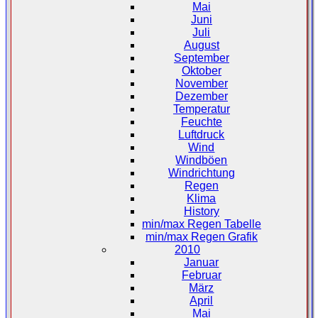
Mai
Juni
Juli
August
September
Oktober
November
Dezember
Temperatur
Feuchte
Luftdruck
Wind
Windböen
Windrichtung
Regen
Klima
History
min/max Regen Tabelle
min/max Regen Grafik
2010
Januar
Februar
März
April
Mai