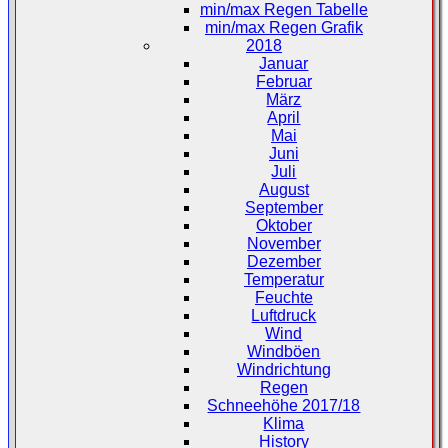
min/max Regen Tabelle
min/max Regen Grafik
2018
Januar
Februar
März
April
Mai
Juni
Juli
August
September
Oktober
November
Dezember
Temperatur
Feuchte
Luftdruck
Wind
Windböen
Windrichtung
Regen
Schneehöhe 2017/18
Klima
History