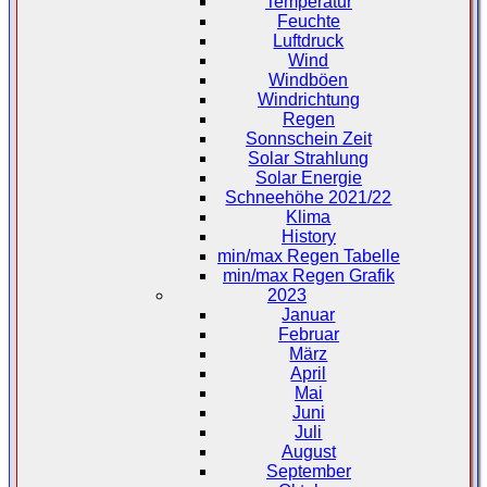
Temperatur
Feuchte
Luftdruck
Wind
Windböen
Windrichtung
Regen
Sonnschein Zeit
Solar Strahlung
Solar Energie
Schneehöhe 2021/22
Klima
History
min/max Regen Tabelle
min/max Regen Grafik
2023
Januar
Februar
März
April
Mai
Juni
Juli
August
September