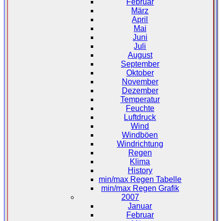
Februar
März
April
Mai
Juni
Juli
August
September
Oktober
November
Dezember
Temperatur
Feuchte
Luftdruck
Wind
Windböen
Windrichtung
Regen
Klima
History
min/max Regen Tabelle
min/max Regen Grafik
2007
Januar
Februar