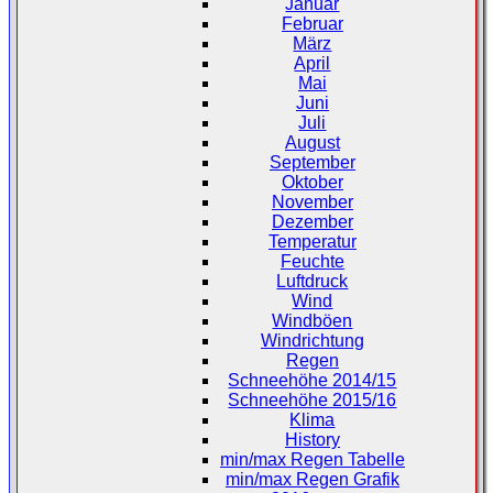
Januar
Februar
März
April
Mai
Juni
Juli
August
September
Oktober
November
Dezember
Temperatur
Feuchte
Luftdruck
Wind
Windböen
Windrichtung
Regen
Schneehöhe 2014/15
Schneehöhe 2015/16
Klima
History
min/max Regen Tabelle
min/max Regen Grafik