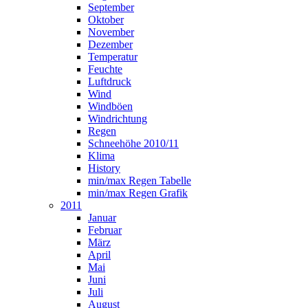
September
Oktober
November
Dezember
Temperatur
Feuchte
Luftdruck
Wind
Windböen
Windrichtung
Regen
Schneehöhe 2010/11
Klima
History
min/max Regen Tabelle
min/max Regen Grafik
2011
Januar
Februar
März
April
Mai
Juni
Juli
August