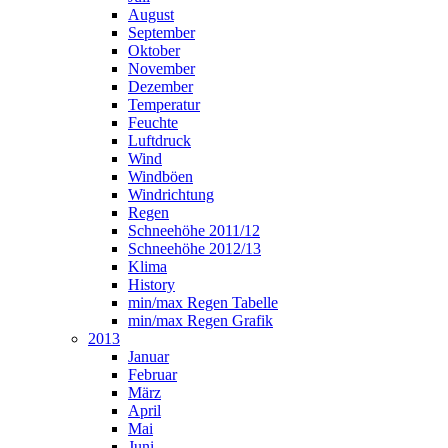
August
September
Oktober
November
Dezember
Temperatur
Feuchte
Luftdruck
Wind
Windböen
Windrichtung
Regen
Schneehöhe 2011/12
Schneehöhe 2012/13
Klima
History
min/max Regen Tabelle
min/max Regen Grafik
2013
Januar
Februar
März
April
Mai
Juni