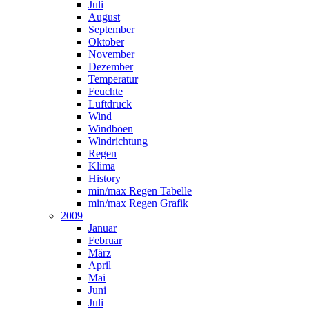
Juli
August
September
Oktober
November
Dezember
Temperatur
Feuchte
Luftdruck
Wind
Windböen
Windrichtung
Regen
Klima
History
min/max Regen Tabelle
min/max Regen Grafik
2009
Januar
Februar
März
April
Mai
Juni
Juli