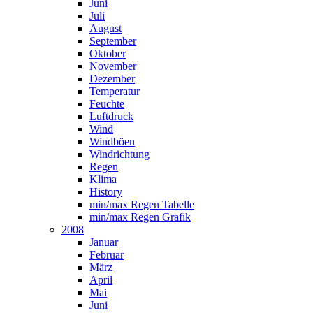
Juni
Juli
August
September
Oktober
November
Dezember
Temperatur
Feuchte
Luftdruck
Wind
Windböen
Windrichtung
Regen
Klima
History
min/max Regen Tabelle
min/max Regen Grafik
2008
Januar
Februar
März
April
Mai
Juni