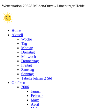
Wetterstation 29328 Müden/Örtze - Lüneburger Heide
Home
Aktuell
Woche
Tag
Montag
Dienstag
Mittwoch
Donnerstag
Freitag
Samstag
Sonntag
Tabelle letzten 2 Std
Grafiken
2006
Januar
Februar
März
April