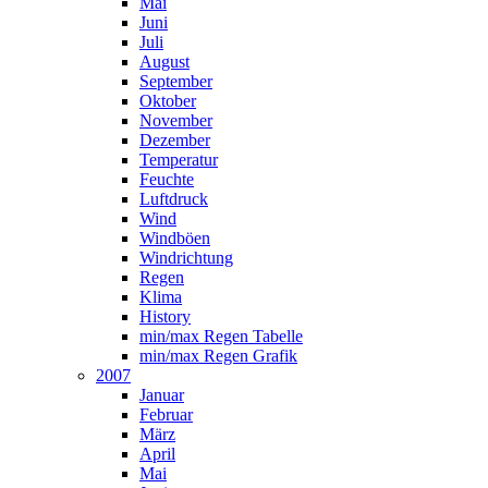
Mai
Juni
Juli
August
September
Oktober
November
Dezember
Temperatur
Feuchte
Luftdruck
Wind
Windböen
Windrichtung
Regen
Klima
History
min/max Regen Tabelle
min/max Regen Grafik
2007
Januar
Februar
März
April
Mai