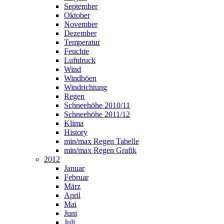
September
Oktober
November
Dezember
Temperatur
Feuchte
Luftdruck
Wind
Windböen
Windrichtung
Regen
Schneehöhe 2010/11
Schneehöhe 2011/12
Klima
History
min/max Regen Tabelle
min/max Regen Grafik
2012
Januar
Februar
März
April
Mai
Juni
Juli