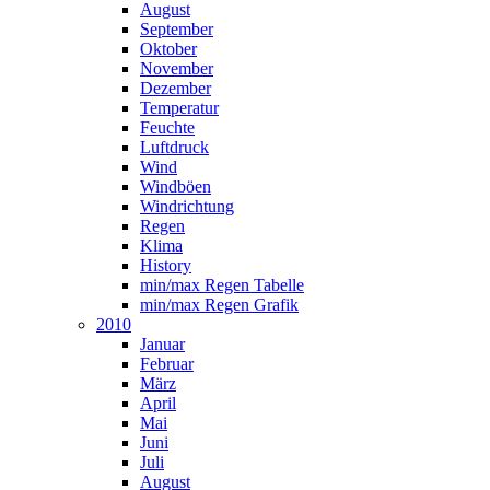
August
September
Oktober
November
Dezember
Temperatur
Feuchte
Luftdruck
Wind
Windböen
Windrichtung
Regen
Klima
History
min/max Regen Tabelle
min/max Regen Grafik
2010
Januar
Februar
März
April
Mai
Juni
Juli
August