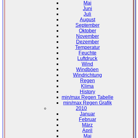
Mai
Juni
Juli
August
September
Oktober
November
Dezember
Temperatur
Feuchte
Luftdruck
Wind
Windböen
Windrichtung
Regen
Klima
History
min/max Regen Tabelle
min/max Regen Grafik
2010
Januar
Februar
März
April
Mai