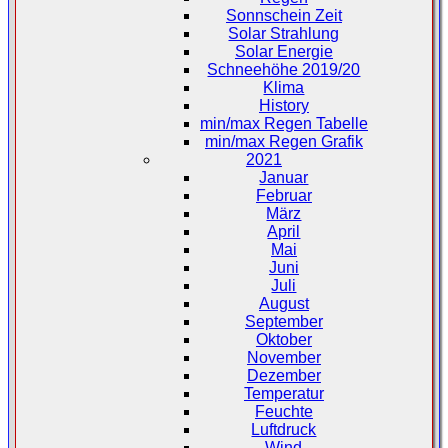
Sonnschein Zeit
Solar Strahlung
Solar Energie
Schneehöhe 2019/20
Klima
History
min/max Regen Tabelle
min/max Regen Grafik
2021
Januar
Februar
März
April
Mai
Juni
Juli
August
September
Oktober
November
Dezember
Temperatur
Feuchte
Luftdruck
Wind