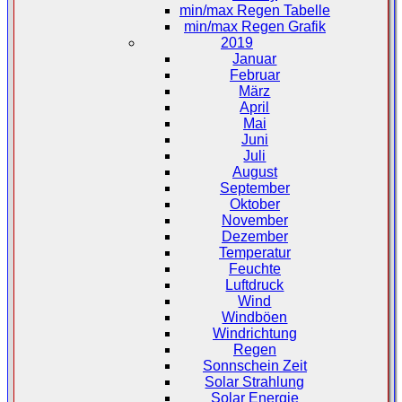
min/max Regen Tabelle
min/max Regen Grafik
2019
Januar
Februar
März
April
Mai
Juni
Juli
August
September
Oktober
November
Dezember
Temperatur
Feuchte
Luftdruck
Wind
Windböen
Windrichtung
Regen
Sonnschein Zeit
Solar Strahlung
Solar Energie