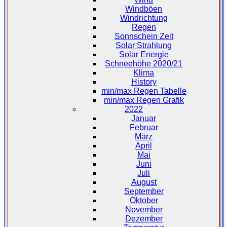
Windböen
Windrichtung
Regen
Sonnschein Zeit
Solar Strahlung
Solar Energie
Schneehöhe 2020/21
Klima
History
min/max Regen Tabelle
min/max Regen Grafik
2022
Januar
Februar
März
April
Mai
Juni
Juli
August
September
Oktober
November
Dezember