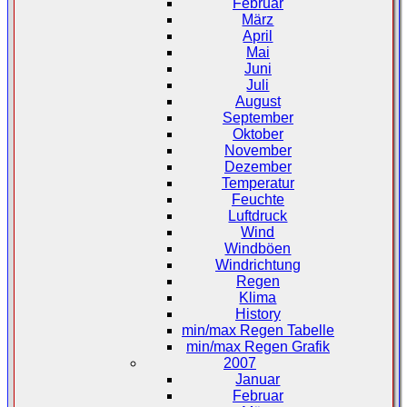
Februar
März
April
Mai
Juni
Juli
August
September
Oktober
November
Dezember
Temperatur
Feuchte
Luftdruck
Wind
Windböen
Windrichtung
Regen
Klima
History
min/max Regen Tabelle
min/max Regen Grafik
2007
Januar
Februar