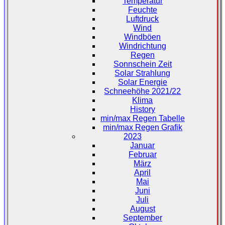
Temperatur
Feuchte
Luftdruck
Wind
Windböen
Windrichtung
Regen
Sonnschein Zeit
Solar Strahlung
Solar Energie
Schneehöhe 2021/22
Klima
History
min/max Regen Tabelle
min/max Regen Grafik
2023
Januar
Februar
März
April
Mai
Juni
Juli
August
September