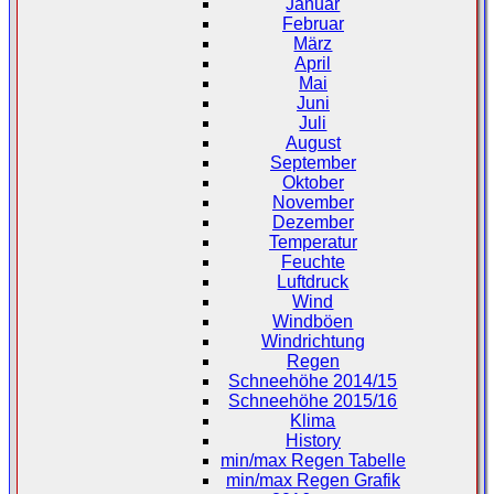
Januar
Februar
März
April
Mai
Juni
Juli
August
September
Oktober
November
Dezember
Temperatur
Feuchte
Luftdruck
Wind
Windböen
Windrichtung
Regen
Schneehöhe 2014/15
Schneehöhe 2015/16
Klima
History
min/max Regen Tabelle
min/max Regen Grafik