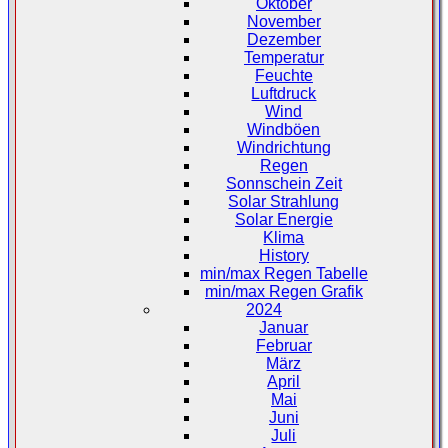
Oktober
November
Dezember
Temperatur
Feuchte
Luftdruck
Wind
Windböen
Windrichtung
Regen
Sonnschein Zeit
Solar Strahlung
Solar Energie
Klima
History
min/max Regen Tabelle
min/max Regen Grafik
2024
Januar
Februar
März
April
Mai
Juni
Juli