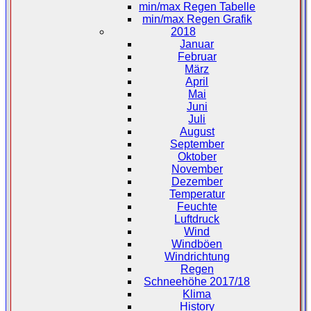
min/max Regen Tabelle
min/max Regen Grafik
2018
Januar
Februar
März
April
Mai
Juni
Juli
August
September
Oktober
November
Dezember
Temperatur
Feuchte
Luftdruck
Wind
Windböen
Windrichtung
Regen
Schneehöhe 2017/18
Klima
History