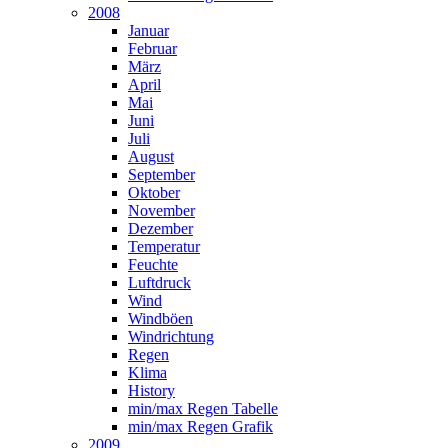
2008
Januar
Februar
März
April
Mai
Juni
Juli
August
September
Oktober
November
Dezember
Temperatur
Feuchte
Luftdruck
Wind
Windböen
Windrichtung
Regen
Klima
History
min/max Regen Tabelle
min/max Regen Grafik
2009