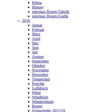
Klima
History
min/max Regen Tabelle
min/max Regen Grafik
2016
Januar
Februar
März
April
Mai
Juni
Juli
August
September
Oktober
November
Dezember
Temperatur
Feuchte
Luftdruck
Wind
Windböen
Windrichtung
Regen
Schneehöhe 2015/16