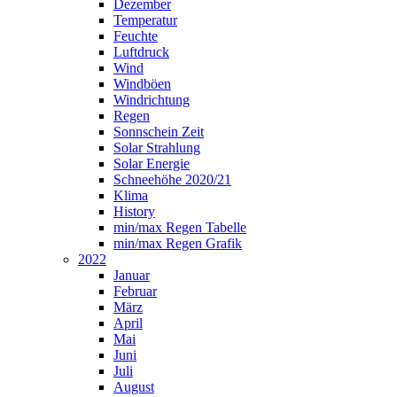
Dezember
Temperatur
Feuchte
Luftdruck
Wind
Windböen
Windrichtung
Regen
Sonnschein Zeit
Solar Strahlung
Solar Energie
Schneehöhe 2020/21
Klima
History
min/max Regen Tabelle
min/max Regen Grafik
2022
Januar
Februar
März
April
Mai
Juni
Juli
August