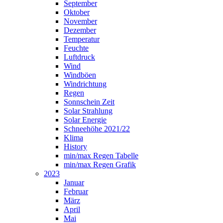
September
Oktober
November
Dezember
Temperatur
Feuchte
Luftdruck
Wind
Windböen
Windrichtung
Regen
Sonnschein Zeit
Solar Strahlung
Solar Energie
Schneehöhe 2021/22
Klima
History
min/max Regen Tabelle
min/max Regen Grafik
2023
Januar
Februar
März
April
Mai