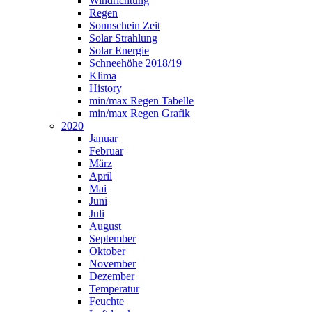
Windrichtung
Regen
Sonnschein Zeit
Solar Strahlung
Solar Energie
Schneehöhe 2018/19
Klima
History
min/max Regen Tabelle
min/max Regen Grafik
2020
Januar
Februar
März
April
Mai
Juni
Juli
August
September
Oktober
November
Dezember
Temperatur
Feuchte