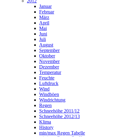
2012
Januar
Februar
März
April
Mai
Juni
Juli
August
September
Oktober
November
Dezember
Temperatur
Feuchte
Luftdruck
Wind
Windböen
Windrichtung
Regen
Schneehöhe 2011/12
Schneehöhe 2012/13
Klima
History
min/max Regen Tabelle