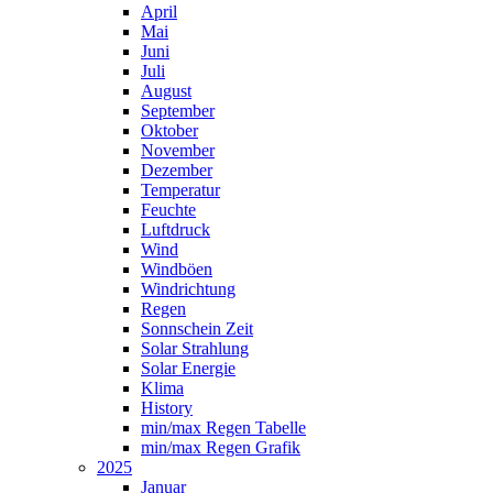
April
Mai
Juni
Juli
August
September
Oktober
November
Dezember
Temperatur
Feuchte
Luftdruck
Wind
Windböen
Windrichtung
Regen
Sonnschein Zeit
Solar Strahlung
Solar Energie
Klima
History
min/max Regen Tabelle
min/max Regen Grafik
2025
Januar