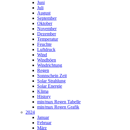
Juni
Juli
August
September
Oktober
November
Dezember
Temperatur
Feuchte
Luftdruck
Wind
Windböen
Windrichtung
Regen
Sonnschein Zeit
Solar Strahlung
Solar Energie
Klima
History
min/max Regen Tabelle
min/max Regen Grafik
2024
Januar
Februar
März