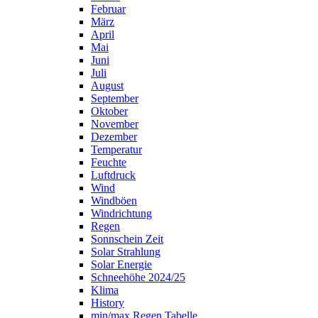
Februar
März
April
Mai
Juni
Juli
August
September
Oktober
November
Dezember
Temperatur
Feuchte
Luftdruck
Wind
Windböen
Windrichtung
Regen
Sonnschein Zeit
Solar Strahlung
Solar Energie
Schneehöhe 2024/25
Klima
History
min/max Regen Tabelle