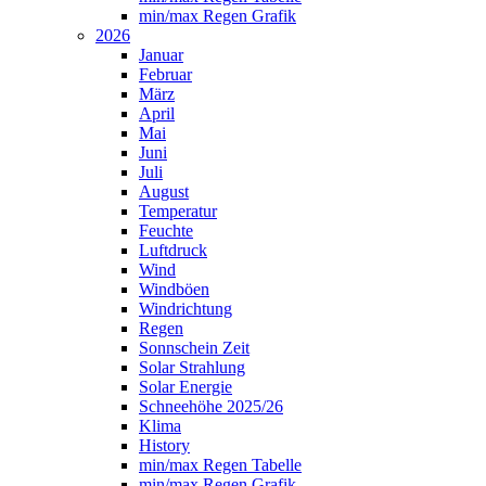
min/max Regen Grafik
2026
Januar
Februar
März
April
Mai
Juni
Juli
August
Temperatur
Feuchte
Luftdruck
Wind
Windböen
Windrichtung
Regen
Sonnschein Zeit
Solar Strahlung
Solar Energie
Schneehöhe 2025/26
Klima
History
min/max Regen Tabelle
min/max Regen Grafik