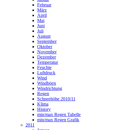
Februar
März
April
Mai
Juni
Juli
August
September
Oktober
November
Dezember
Temperatur
Feuchte
Luftdruck
Wind
Windböen
Windrichtung
Regen
Schneehöhe 2010/11
Klima
History
min/max Regen Tabelle
min/max Regen Grafik
2011