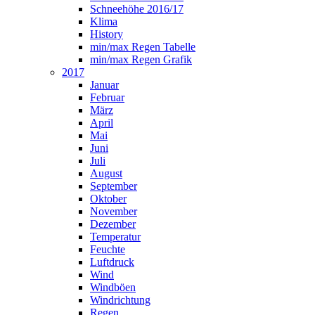
Schneehöhe 2016/17
Klima
History
min/max Regen Tabelle
min/max Regen Grafik
2017
Januar
Februar
März
April
Mai
Juni
Juli
August
September
Oktober
November
Dezember
Temperatur
Feuchte
Luftdruck
Wind
Windböen
Windrichtung
Regen