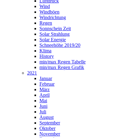
Luftdruck
Wind
Windböen
Windrichtung
Regen
Sonnschein Zeit
Solar Strahlung
Solar Energie
Schneehöhe 2019/20
Klima
History
min/max Regen Tabelle
min/max Regen Grafik
2021
Januar
Februar
März
April
Mai
Juni
Juli
August
September
Oktober
November