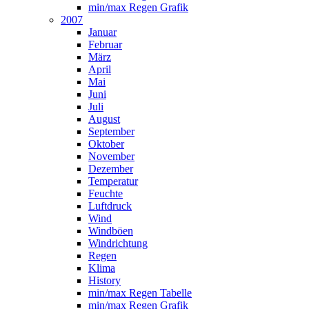
min/max Regen Grafik
2007
Januar
Februar
März
April
Mai
Juni
Juli
August
September
Oktober
November
Dezember
Temperatur
Feuchte
Luftdruck
Wind
Windböen
Windrichtung
Regen
Klima
History
min/max Regen Tabelle
min/max Regen Grafik