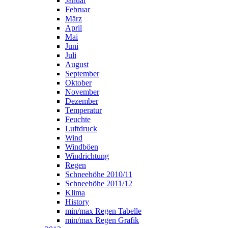
Januar
Februar
März
April
Mai
Juni
Juli
August
September
Oktober
November
Dezember
Temperatur
Feuchte
Luftdruck
Wind
Windböen
Windrichtung
Regen
Schneehöhe 2010/11
Schneehöhe 2011/12
Klima
History
min/max Regen Tabelle
min/max Regen Grafik