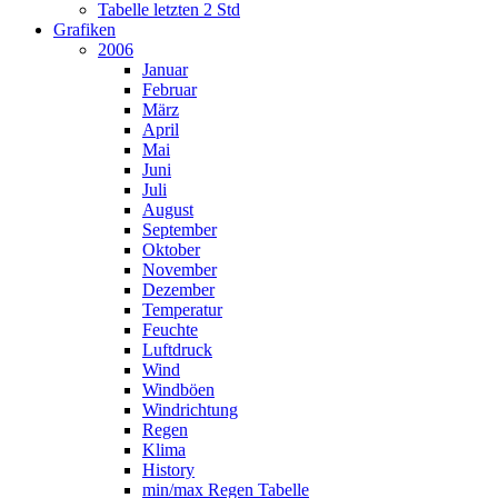
Tabelle letzten 2 Std
Grafiken
2006
Januar
Februar
März
April
Mai
Juni
Juli
August
September
Oktober
November
Dezember
Temperatur
Feuchte
Luftdruck
Wind
Windböen
Windrichtung
Regen
Klima
History
min/max Regen Tabelle