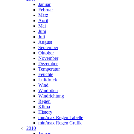
Januar
Februar
März
April
Mai
Juni
Juli
August
September
Oktober
November
Dezember
Temperatur
Feuchte
Luftdruck
Wind
Windböen
Windrichtung
Regen
Klima
History
min/max Regen Tabelle
min/max Regen Grafik
2010
Januar