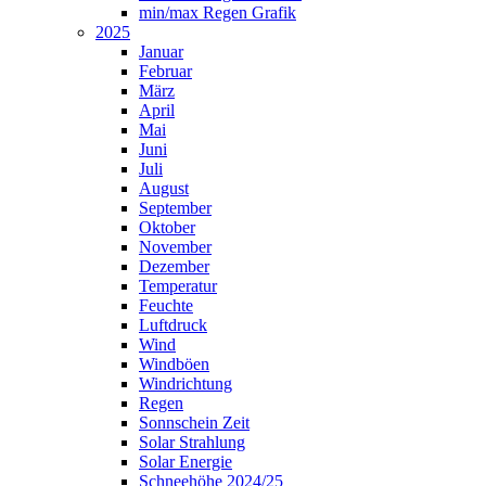
min/max Regen Grafik
2025
Januar
Februar
März
April
Mai
Juni
Juli
August
September
Oktober
November
Dezember
Temperatur
Feuchte
Luftdruck
Wind
Windböen
Windrichtung
Regen
Sonnschein Zeit
Solar Strahlung
Solar Energie
Schneehöhe 2024/25