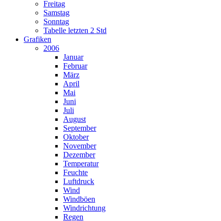
Freitag
Samstag
Sonntag
Tabelle letzten 2 Std
Grafiken
2006
Januar
Februar
März
April
Mai
Juni
Juli
August
September
Oktober
November
Dezember
Temperatur
Feuchte
Luftdruck
Wind
Windböen
Windrichtung
Regen