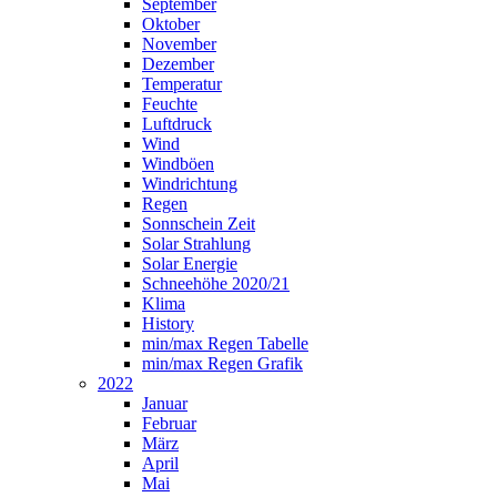
September
Oktober
November
Dezember
Temperatur
Feuchte
Luftdruck
Wind
Windböen
Windrichtung
Regen
Sonnschein Zeit
Solar Strahlung
Solar Energie
Schneehöhe 2020/21
Klima
History
min/max Regen Tabelle
min/max Regen Grafik
2022
Januar
Februar
März
April
Mai