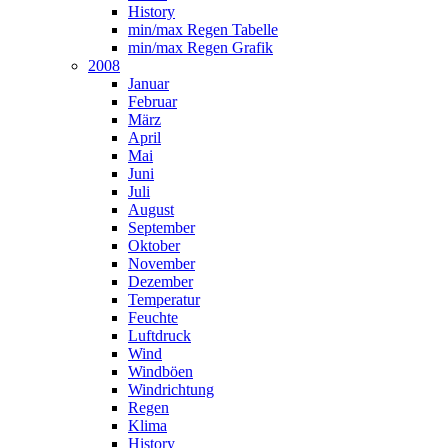
History
min/max Regen Tabelle
min/max Regen Grafik
2008
Januar
Februar
März
April
Mai
Juni
Juli
August
September
Oktober
November
Dezember
Temperatur
Feuchte
Luftdruck
Wind
Windböen
Windrichtung
Regen
Klima
History