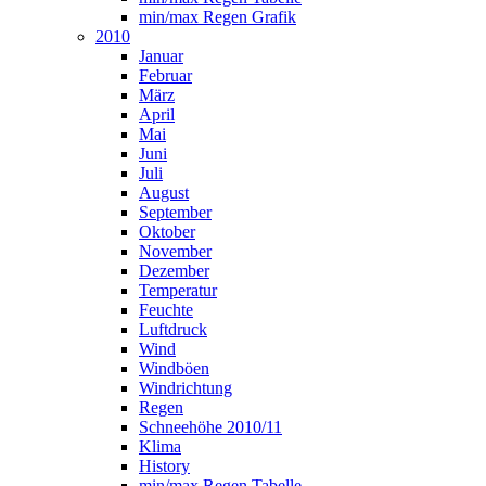
min/max Regen Grafik
2010
Januar
Februar
März
April
Mai
Juni
Juli
August
September
Oktober
November
Dezember
Temperatur
Feuchte
Luftdruck
Wind
Windböen
Windrichtung
Regen
Schneehöhe 2010/11
Klima
History
min/max Regen Tabelle