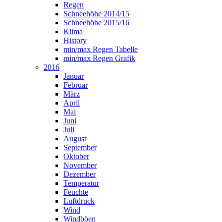
Regen
Schneehöhe 2014/15
Schneehöhe 2015/16
Klima
History
min/max Regen Tabelle
min/max Regen Grafik
2016
Januar
Februar
März
April
Mai
Juni
Juli
August
September
Oktober
November
Dezember
Temperatur
Feuchte
Luftdruck
Wind
Windböen