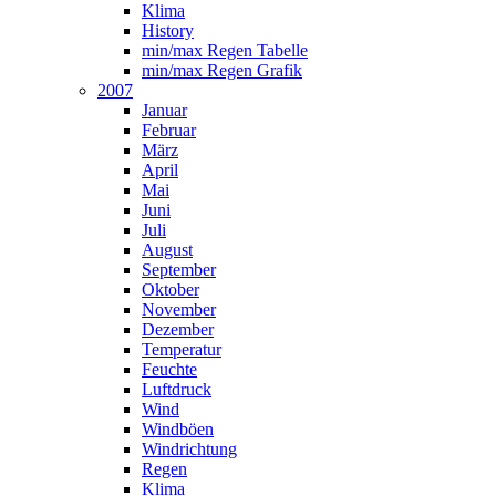
Klima
History
min/max Regen Tabelle
min/max Regen Grafik
2007
Januar
Februar
März
April
Mai
Juni
Juli
August
September
Oktober
November
Dezember
Temperatur
Feuchte
Luftdruck
Wind
Windböen
Windrichtung
Regen
Klima