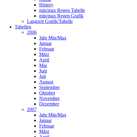
History
min/max Regen Tabelle
min/max Regen Grafik
Langzeit Grafik/Tabelle
Tabellen
2006
Jahr Min/Max
Januar
Februar
März
April
Mai
Juni
Juli
August
September
Oktober
November
Dezember
2007
Jahr Min/Max
Januar
Februar
März
April