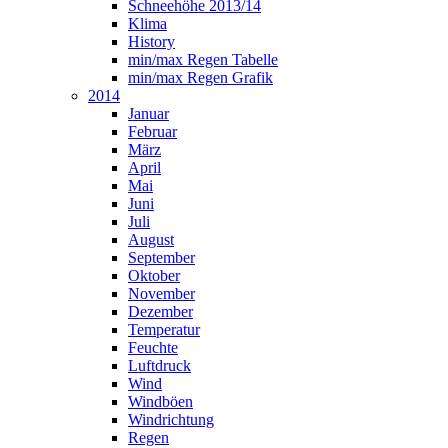
Schneehöhe 2013/14
Klima
History
min/max Regen Tabelle
min/max Regen Grafik
2014
Januar
Februar
März
April
Mai
Juni
Juli
August
September
Oktober
November
Dezember
Temperatur
Feuchte
Luftdruck
Wind
Windböen
Windrichtung
Regen