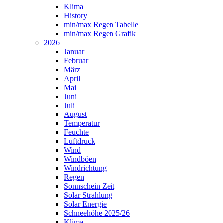
Klima
History
min/max Regen Tabelle
min/max Regen Grafik
2026
Januar
Februar
März
April
Mai
Juni
Juli
August
Temperatur
Feuchte
Luftdruck
Wind
Windböen
Windrichtung
Regen
Sonnschein Zeit
Solar Strahlung
Solar Energie
Schneehöhe 2025/26
Klima