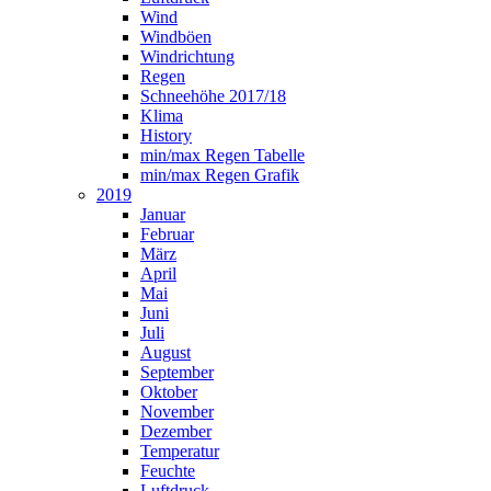
Wind
Windböen
Windrichtung
Regen
Schneehöhe 2017/18
Klima
History
min/max Regen Tabelle
min/max Regen Grafik
2019
Januar
Februar
März
April
Mai
Juni
Juli
August
September
Oktober
November
Dezember
Temperatur
Feuchte
Luftdruck