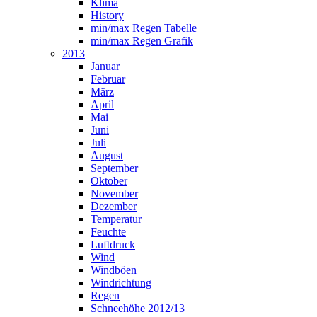
Klima
History
min/max Regen Tabelle
min/max Regen Grafik
2013
Januar
Februar
März
April
Mai
Juni
Juli
August
September
Oktober
November
Dezember
Temperatur
Feuchte
Luftdruck
Wind
Windböen
Windrichtung
Regen
Schneehöhe 2012/13