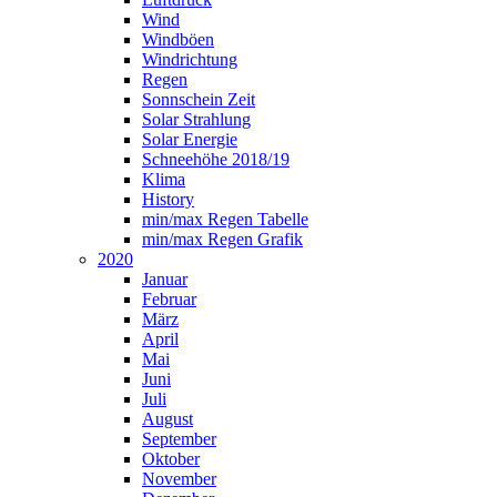
Wind
Windböen
Windrichtung
Regen
Sonnschein Zeit
Solar Strahlung
Solar Energie
Schneehöhe 2018/19
Klima
History
min/max Regen Tabelle
min/max Regen Grafik
2020
Januar
Februar
März
April
Mai
Juni
Juli
August
September
Oktober
November