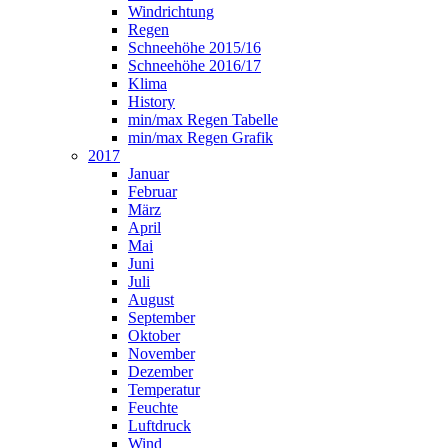
Windrichtung
Regen
Schneehöhe 2015/16
Schneehöhe 2016/17
Klima
History
min/max Regen Tabelle
min/max Regen Grafik
2017
Januar
Februar
März
April
Mai
Juni
Juli
August
September
Oktober
November
Dezember
Temperatur
Feuchte
Luftdruck
Wind