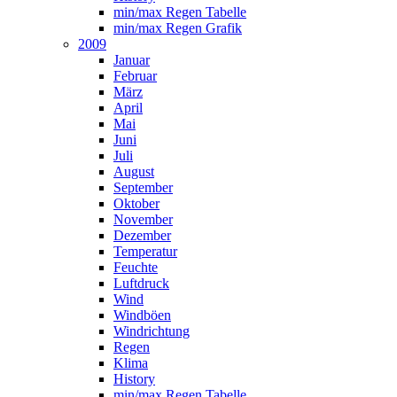
min/max Regen Tabelle
min/max Regen Grafik
2009
Januar
Februar
März
April
Mai
Juni
Juli
August
September
Oktober
November
Dezember
Temperatur
Feuchte
Luftdruck
Wind
Windböen
Windrichtung
Regen
Klima
History
min/max Regen Tabelle