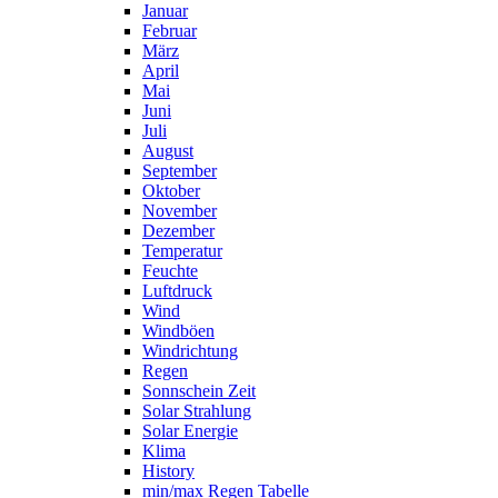
Januar
Februar
März
April
Mai
Juni
Juli
August
September
Oktober
November
Dezember
Temperatur
Feuchte
Luftdruck
Wind
Windböen
Windrichtung
Regen
Sonnschein Zeit
Solar Strahlung
Solar Energie
Klima
History
min/max Regen Tabelle