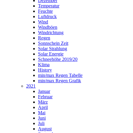
Dezember
Temperatur
Feuchte
Luftdruck
Wind
Windböen
Windrichtung
Regen
Sonnschein Zeit
Solar Strahlung
Solar Energie
Schneehöhe 2019/20
Klima
History
min/max Regen Tabelle
min/max Regen Grafik
2021
Januar
Februar
März
April
Mai
Juni
Juli
August