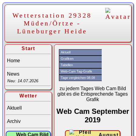
Wetterstation 29328
Müden/Örtze -
Lüneburger Heide
Start
Aktuell
Grafiken
Home
Tabellen
Web-Cam Tag-Grafik
News
Tage vergleichen 08.08
Neu: 14.07.2026
zu jedem Tages Web Cam Bild
gibt es die Entsprechende Tages
Wetter
Grafik
Aktuell
Web Cam September
2019
Archiv
Web Cam Bild
August