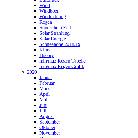
Wind
Windböen
Windrichtung
Regen
Sonnschein Zeit
Solar Strahlung
Solar Energie
Schneehöhe 2018/19
Klima
History
min/max Regen Tabelle
min/max Regen Grafik
2020
Januar
Februar
März
April
Mai
Juni
Juli
August
September
Oktober
November