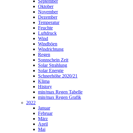
September
Oktober
November
Dezember
Temperatur
Feuchte
Luftdruck
Wind
Windböen
Windrichtung
Regen
Sonnschein Zeit
Solar Strahlung
Solar Energie
Schneehöhe 2020/21
Klima
History
min/max Regen Tabelle
min/max Regen Grafik
2022
Januar
Februar
März
April
Mai