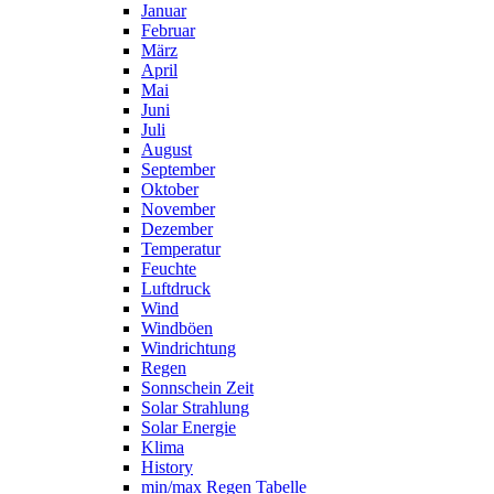
Januar
Februar
März
April
Mai
Juni
Juli
August
September
Oktober
November
Dezember
Temperatur
Feuchte
Luftdruck
Wind
Windböen
Windrichtung
Regen
Sonnschein Zeit
Solar Strahlung
Solar Energie
Klima
History
min/max Regen Tabelle