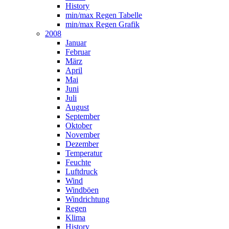
History
min/max Regen Tabelle
min/max Regen Grafik
2008
Januar
Februar
März
April
Mai
Juni
Juli
August
September
Oktober
November
Dezember
Temperatur
Feuchte
Luftdruck
Wind
Windböen
Windrichtung
Regen
Klima
History