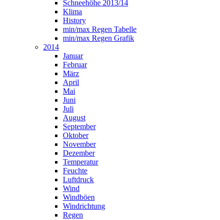
Schneehöhe 2013/14
Klima
History
min/max Regen Tabelle
min/max Regen Grafik
2014
Januar
Februar
März
April
Mai
Juni
Juli
August
September
Oktober
November
Dezember
Temperatur
Feuchte
Luftdruck
Wind
Windböen
Windrichtung
Regen