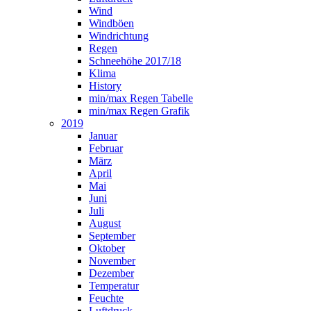
Wind
Windböen
Windrichtung
Regen
Schneehöhe 2017/18
Klima
History
min/max Regen Tabelle
min/max Regen Grafik
2019
Januar
Februar
März
April
Mai
Juni
Juli
August
September
Oktober
November
Dezember
Temperatur
Feuchte
Luftdruck