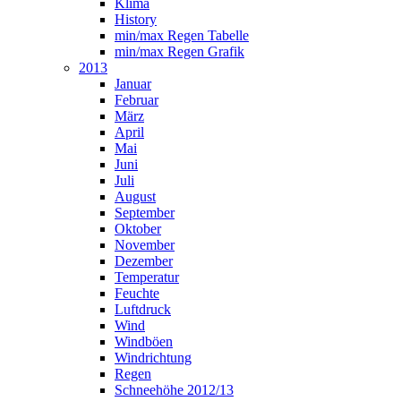
Klima
History
min/max Regen Tabelle
min/max Regen Grafik
2013
Januar
Februar
März
April
Mai
Juni
Juli
August
September
Oktober
November
Dezember
Temperatur
Feuchte
Luftdruck
Wind
Windböen
Windrichtung
Regen
Schneehöhe 2012/13