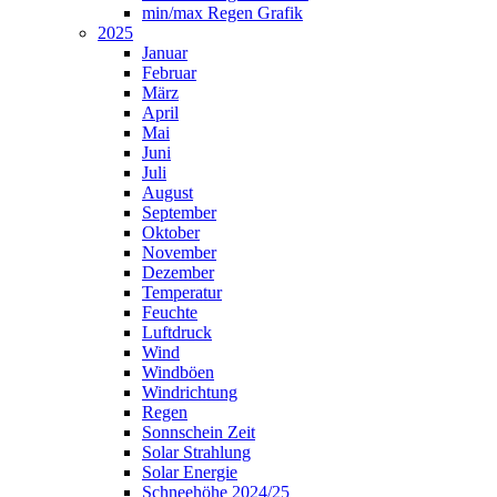
min/max Regen Grafik
2025
Januar
Februar
März
April
Mai
Juni
Juli
August
September
Oktober
November
Dezember
Temperatur
Feuchte
Luftdruck
Wind
Windböen
Windrichtung
Regen
Sonnschein Zeit
Solar Strahlung
Solar Energie
Schneehöhe 2024/25