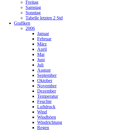
Freitag
Samstag
Sonntag
Tabelle letzten 2 Std
Grafiken
2006
Januar
Februar
März
April
Mai
Juni
Juli
August
September
Oktober
November
Dezember
Temperatur
Feuchte
Luftdruck
Wind
Windböen
Windrichtung
Regen