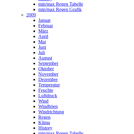
min/max Regen Tabelle
min/max Regen Grafik
2009
Januar
Februar
März
April
Mai
Juni
Juli
August
September
Oktober
November
Dezember
Temperatur
Feuchte
Luftdruck
Wind
Windböen
Windrichtung
Regen
Klima
History
min/max Regen Tabelle