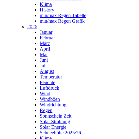
Klima
History
min/max Regen Tabelle
min/max Regen Grafik
2026
Januar
Februar
März
April
Mai
Juni
Juli
August
Temperatur
Feuchte
Luftdruck
Wind
Windböen
Windrichtung
Regen
Sonnschein Zeit
Solar Strahlung
Solar Energie
Schneehöhe 2025/26
Klima