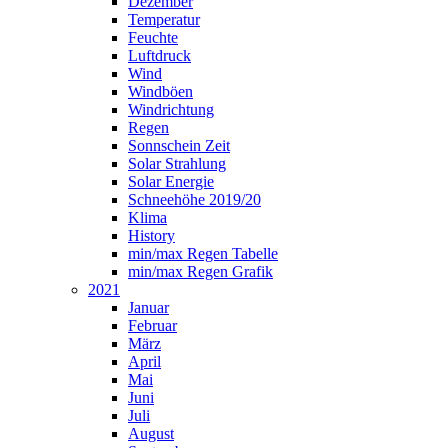
Dezember
Temperatur
Feuchte
Luftdruck
Wind
Windböen
Windrichtung
Regen
Sonnschein Zeit
Solar Strahlung
Solar Energie
Schneehöhe 2019/20
Klima
History
min/max Regen Tabelle
min/max Regen Grafik
2021
Januar
Februar
März
April
Mai
Juni
Juli
August