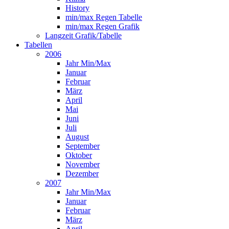
History
min/max Regen Tabelle
min/max Regen Grafik
Langzeit Grafik/Tabelle
Tabellen
2006
Jahr Min/Max
Januar
Februar
März
April
Mai
Juni
Juli
August
September
Oktober
November
Dezember
2007
Jahr Min/Max
Januar
Februar
März
April