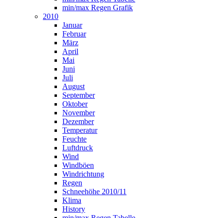
min/max Regen Grafik
2010
Januar
Februar
März
April
Mai
Juni
Juli
August
September
Oktober
November
Dezember
Temperatur
Feuchte
Luftdruck
Wind
Windböen
Windrichtung
Regen
Schneehöhe 2010/11
Klima
History
min/max Regen Tabelle