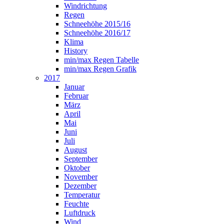
Windrichtung
Regen
Schneehöhe 2015/16
Schneehöhe 2016/17
Klima
History
min/max Regen Tabelle
min/max Regen Grafik
2017
Januar
Februar
März
April
Mai
Juni
Juli
August
September
Oktober
November
Dezember
Temperatur
Feuchte
Luftdruck
Wind