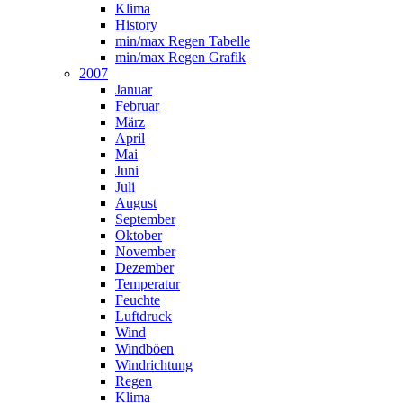
Klima
History
min/max Regen Tabelle
min/max Regen Grafik
2007
Januar
Februar
März
April
Mai
Juni
Juli
August
September
Oktober
November
Dezember
Temperatur
Feuchte
Luftdruck
Wind
Windböen
Windrichtung
Regen
Klima