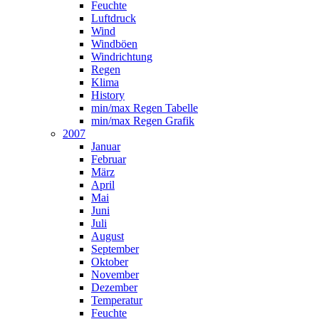
Feuchte
Luftdruck
Wind
Windböen
Windrichtung
Regen
Klima
History
min/max Regen Tabelle
min/max Regen Grafik
2007
Januar
Februar
März
April
Mai
Juni
Juli
August
September
Oktober
November
Dezember
Temperatur
Feuchte