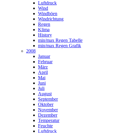
Luftdruck
Wind
Windböen
Windrichtung
Regen
Klima
History
min/max Regen Tabelle
min/max Regen Grafik
2008
Januar
Februar
März
April
Mai
Juni
Juli
August
September
Oktober
November
Dezember
Temperatur
Feuchte
Luftdruck