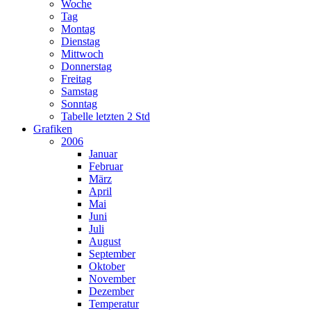
Woche
Tag
Montag
Dienstag
Mittwoch
Donnerstag
Freitag
Samstag
Sonntag
Tabelle letzten 2 Std
Grafiken
2006
Januar
Februar
März
April
Mai
Juni
Juli
August
September
Oktober
November
Dezember
Temperatur