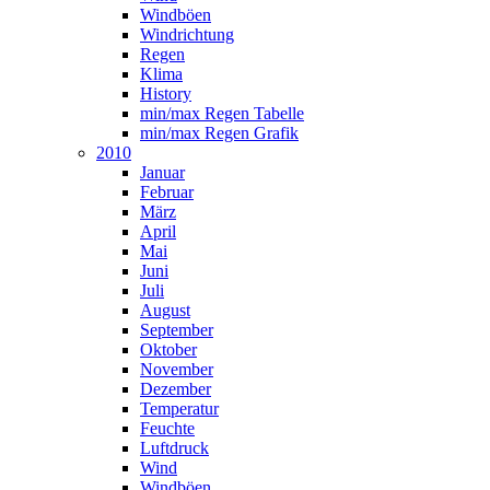
Windböen
Windrichtung
Regen
Klima
History
min/max Regen Tabelle
min/max Regen Grafik
2010
Januar
Februar
März
April
Mai
Juni
Juli
August
September
Oktober
November
Dezember
Temperatur
Feuchte
Luftdruck
Wind
Windböen