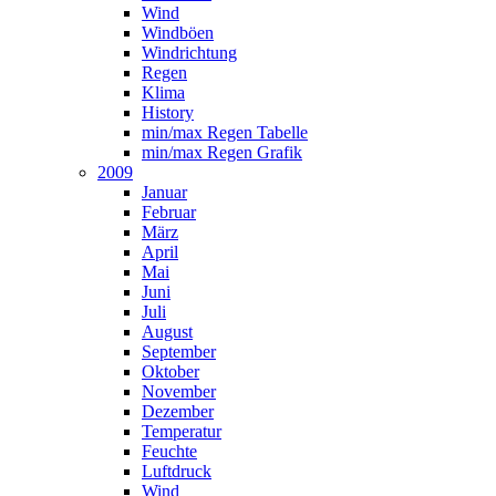
Wind
Windböen
Windrichtung
Regen
Klima
History
min/max Regen Tabelle
min/max Regen Grafik
2009
Januar
Februar
März
April
Mai
Juni
Juli
August
September
Oktober
November
Dezember
Temperatur
Feuchte
Luftdruck
Wind