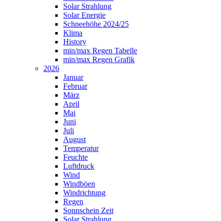
Solar Strahlung
Solar Energie
Schneehöhe 2024/25
Klima
History
min/max Regen Tabelle
min/max Regen Grafik
2026
Januar
Februar
März
April
Mai
Juni
Juli
August
Temperatur
Feuchte
Luftdruck
Wind
Windböen
Windrichtung
Regen
Sonnschein Zeit
Solar Strahlung