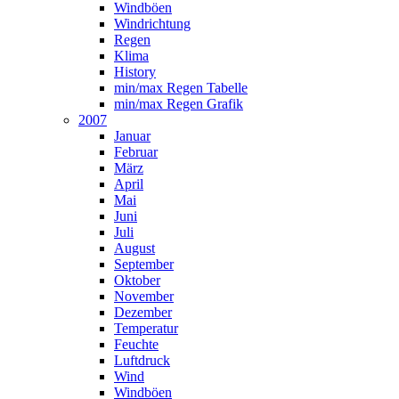
Windböen
Windrichtung
Regen
Klima
History
min/max Regen Tabelle
min/max Regen Grafik
2007
Januar
Februar
März
April
Mai
Juni
Juli
August
September
Oktober
November
Dezember
Temperatur
Feuchte
Luftdruck
Wind
Windböen