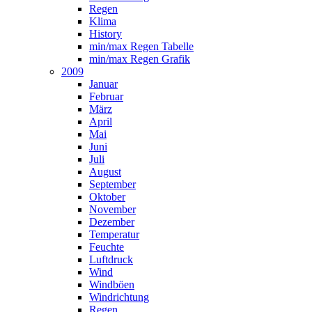
Regen
Klima
History
min/max Regen Tabelle
min/max Regen Grafik
2009
Januar
Februar
März
April
Mai
Juni
Juli
August
September
Oktober
November
Dezember
Temperatur
Feuchte
Luftdruck
Wind
Windböen
Windrichtung
Regen