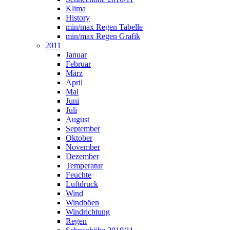
Klima
History
min/max Regen Tabelle
min/max Regen Grafik
2011
Januar
Februar
März
April
Mai
Juni
Juli
August
September
Oktober
November
Dezember
Temperatur
Feuchte
Luftdruck
Wind
Windböen
Windrichtung
Regen