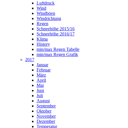
Luftdruck
Wind
Windböen
Windrichtung
Regen
Schneehöhe 2015/16
Schneehöhe 2016/17
Klima
History
min/max Regen Tabelle
min/max Regen Grafik
2017
Januar
Februar
März
April
Mai
Juni
Juli
August
September
Oktober
November
Dezember
Temperatur