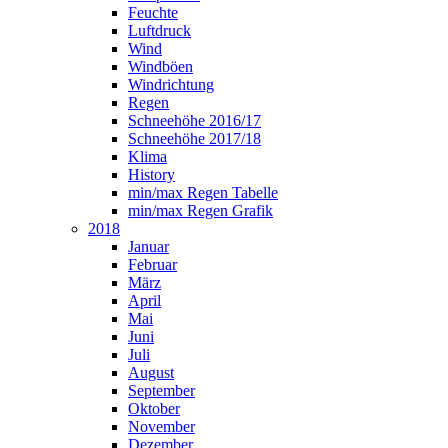
Feuchte
Luftdruck
Wind
Windböen
Windrichtung
Regen
Schneehöhe 2016/17
Schneehöhe 2017/18
Klima
History
min/max Regen Tabelle
min/max Regen Grafik
2018
Januar
Februar
März
April
Mai
Juni
Juli
August
September
Oktober
November
Dezember