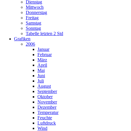
Dienstag
Mittwoch
Donnerstag
Freitag
Samstag
Sonntag
Tabelle letzten 2 Std
Grafiken
2006
Januar
Februar
März
April
Mai
Juni
Juli
August
September
Oktober
November
Dezember
Temperatur
Feuchte
Luftdruck
Wind