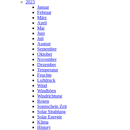
2023
Januar
Februar
März
April
Mai
Juni
Juli
August
September
Oktober
November
Dezember
Temperatur
Feuchte
Luftdruck
Wind
Windböen
Windrichtung
Regen
Sonnschein Zeit
Solar Strahlung
Solar Energie
Klima
History