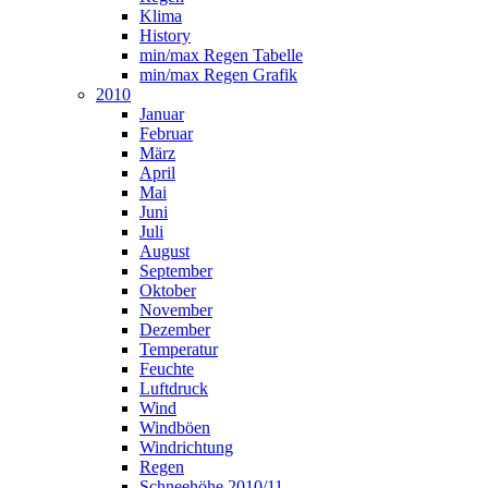
Klima
History
min/max Regen Tabelle
min/max Regen Grafik
2010
Januar
Februar
März
April
Mai
Juni
Juli
August
September
Oktober
November
Dezember
Temperatur
Feuchte
Luftdruck
Wind
Windböen
Windrichtung
Regen
Schneehöhe 2010/11