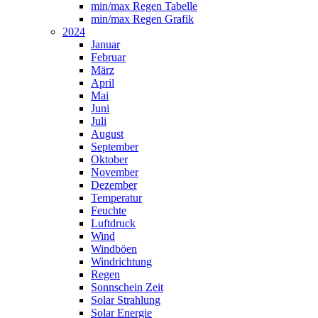
min/max Regen Tabelle
min/max Regen Grafik
2024
Januar
Februar
März
April
Mai
Juni
Juli
August
September
Oktober
November
Dezember
Temperatur
Feuchte
Luftdruck
Wind
Windböen
Windrichtung
Regen
Sonnschein Zeit
Solar Strahlung
Solar Energie