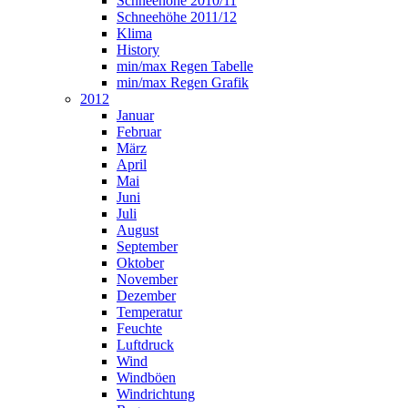
Schneehöhe 2010/11
Schneehöhe 2011/12
Klima
History
min/max Regen Tabelle
min/max Regen Grafik
2012
Januar
Februar
März
April
Mai
Juni
Juli
August
September
Oktober
November
Dezember
Temperatur
Feuchte
Luftdruck
Wind
Windböen
Windrichtung