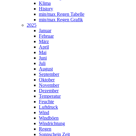
Klima
History
min/max Regen Tabelle
min/max Regen Grafik
2025
Januar
Februar
März
April
Mai
Juni
Juli
August
September
Oktober
November
Dezember
Temperatur
Feuchte
Luftdruck
Wind
Windböen
Windrichtung
Regen
Sonnschein Zeit