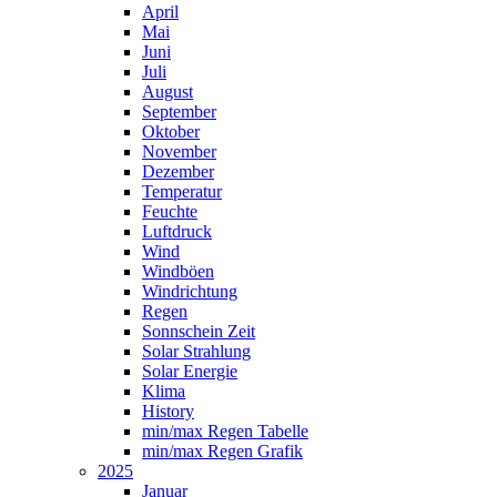
April
Mai
Juni
Juli
August
September
Oktober
November
Dezember
Temperatur
Feuchte
Luftdruck
Wind
Windböen
Windrichtung
Regen
Sonnschein Zeit
Solar Strahlung
Solar Energie
Klima
History
min/max Regen Tabelle
min/max Regen Grafik
2025
Januar