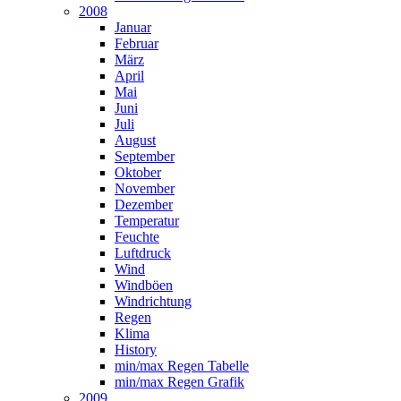
2008
Januar
Februar
März
April
Mai
Juni
Juli
August
September
Oktober
November
Dezember
Temperatur
Feuchte
Luftdruck
Wind
Windböen
Windrichtung
Regen
Klima
History
min/max Regen Tabelle
min/max Regen Grafik
2009