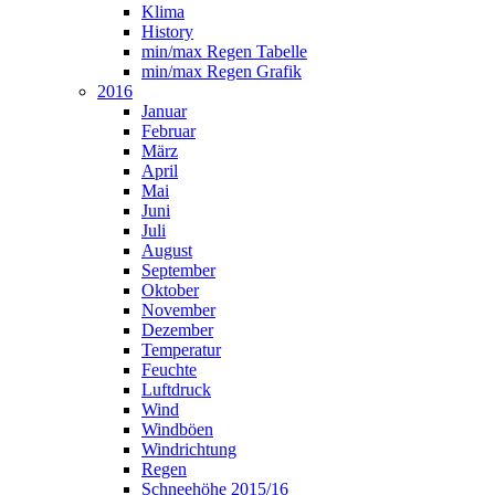
Klima
History
min/max Regen Tabelle
min/max Regen Grafik
2016
Januar
Februar
März
April
Mai
Juni
Juli
August
September
Oktober
November
Dezember
Temperatur
Feuchte
Luftdruck
Wind
Windböen
Windrichtung
Regen
Schneehöhe 2015/16