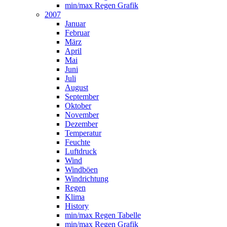
min/max Regen Grafik
2007
Januar
Februar
März
April
Mai
Juni
Juli
August
September
Oktober
November
Dezember
Temperatur
Feuchte
Luftdruck
Wind
Windböen
Windrichtung
Regen
Klima
History
min/max Regen Tabelle
min/max Regen Grafik