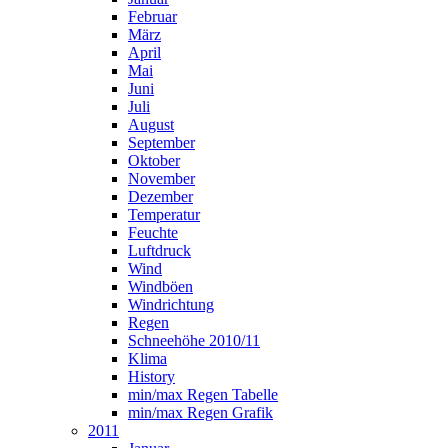
Februar
März
April
Mai
Juni
Juli
August
September
Oktober
November
Dezember
Temperatur
Feuchte
Luftdruck
Wind
Windböen
Windrichtung
Regen
Schneehöhe 2010/11
Klima
History
min/max Regen Tabelle
min/max Regen Grafik
2011