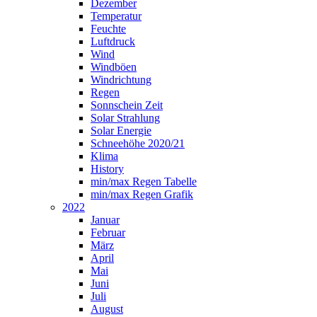
Dezember
Temperatur
Feuchte
Luftdruck
Wind
Windböen
Windrichtung
Regen
Sonnschein Zeit
Solar Strahlung
Solar Energie
Schneehöhe 2020/21
Klima
History
min/max Regen Tabelle
min/max Regen Grafik
2022
Januar
Februar
März
April
Mai
Juni
Juli
August