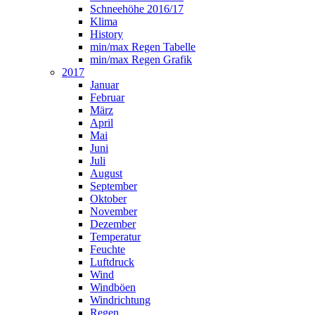
Schneehöhe 2016/17
Klima
History
min/max Regen Tabelle
min/max Regen Grafik
2017
Januar
Februar
März
April
Mai
Juni
Juli
August
September
Oktober
November
Dezember
Temperatur
Feuchte
Luftdruck
Wind
Windböen
Windrichtung
Regen