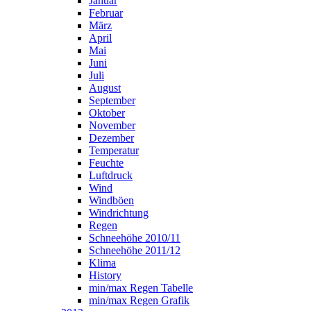
Januar
Februar
März
April
Mai
Juni
Juli
August
September
Oktober
November
Dezember
Temperatur
Feuchte
Luftdruck
Wind
Windböen
Windrichtung
Regen
Schneehöhe 2010/11
Schneehöhe 2011/12
Klima
History
min/max Regen Tabelle
min/max Regen Grafik