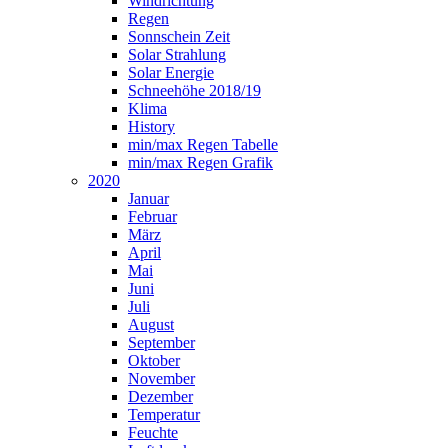
Windrichtung
Regen
Sonnschein Zeit
Solar Strahlung
Solar Energie
Schneehöhe 2018/19
Klima
History
min/max Regen Tabelle
min/max Regen Grafik
2020
Januar
Februar
März
April
Mai
Juni
Juli
August
September
Oktober
November
Dezember
Temperatur
Feuchte