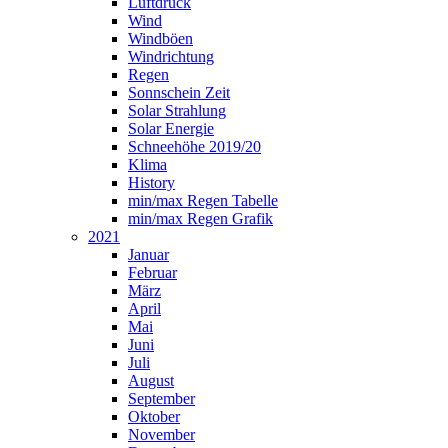
Luftdruck
Wind
Windböen
Windrichtung
Regen
Sonnschein Zeit
Solar Strahlung
Solar Energie
Schneehöhe 2019/20
Klima
History
min/max Regen Tabelle
min/max Regen Grafik
2021
Januar
Februar
März
April
Mai
Juni
Juli
August
September
Oktober
November