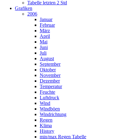
Tabelle letzten 2 Std
Grafiken
2006
Januar
Februar
März
April
Mai
Juni
Juli
August
September
Oktober
November
Dezember
Temperatur
Feuchte
Luftdruck
Wind
Windböen
Windrichtung
Regen
Klima
History
min/max Regen Tabelle