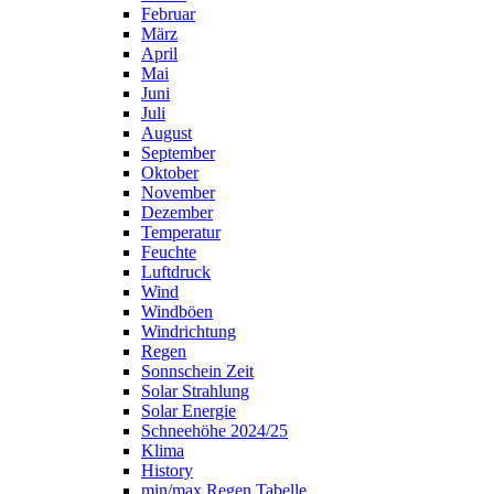
Februar
März
April
Mai
Juni
Juli
August
September
Oktober
November
Dezember
Temperatur
Feuchte
Luftdruck
Wind
Windböen
Windrichtung
Regen
Sonnschein Zeit
Solar Strahlung
Solar Energie
Schneehöhe 2024/25
Klima
History
min/max Regen Tabelle