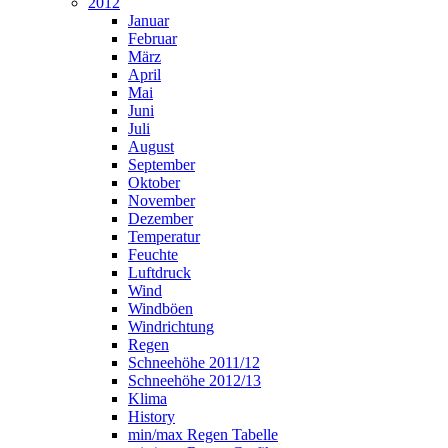
2012
Januar
Februar
März
April
Mai
Juni
Juli
August
September
Oktober
November
Dezember
Temperatur
Feuchte
Luftdruck
Wind
Windböen
Windrichtung
Regen
Schneehöhe 2011/12
Schneehöhe 2012/13
Klima
History
min/max Regen Tabelle