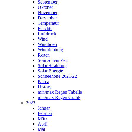
September
Oktober
November
Dezember
Temperatur
Feuchte
Luftdruck
Wind
Windböen
Windrichtung
Regen
Sonnschein Zeit
Solar Strahlung
Solar Energie
Schneehöhe 2021/22
Klima
History
min/max Regen Tabelle
min/max Regen Grafik
2023
Januar
Februar
März
April
Mai