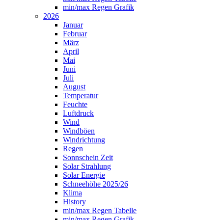
min/max Regen Grafik
2026
Januar
Februar
März
April
Mai
Juni
Juli
August
Temperatur
Feuchte
Luftdruck
Wind
Windböen
Windrichtung
Regen
Sonnschein Zeit
Solar Strahlung
Solar Energie
Schneehöhe 2025/26
Klima
History
min/max Regen Tabelle
min/max Regen Grafik