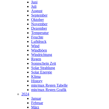
Juni
Juli
August
September
Oktober
November
Dezember
Temperatur
Feuchte
Luftdruck
Wind
Windböen
Windrichtung
Regen
Sonnschein Zeit
Solar Strahlung
Solar Energie
Klima
History
min/max Regen Tabelle
min/max Regen Grafik
2024
Januar
Februar
März