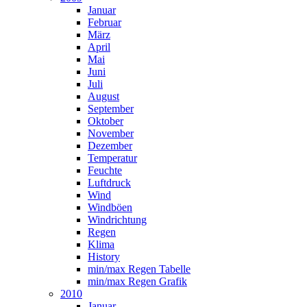
Januar
Februar
März
April
Mai
Juni
Juli
August
September
Oktober
November
Dezember
Temperatur
Feuchte
Luftdruck
Wind
Windböen
Windrichtung
Regen
Klima
History
min/max Regen Tabelle
min/max Regen Grafik
2010
Januar