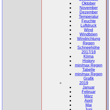
Oktober
November
Dezember
Temperatur
Feuchte
Luftdruck
Wind
Windböen
Windrichtung
Regen
Schneehöhe
2017/18
Klima
History
min/max Regen
Tabelle
min/max Regen
Grafik
2019
Januar
Februar
März
April
Mai
Juni