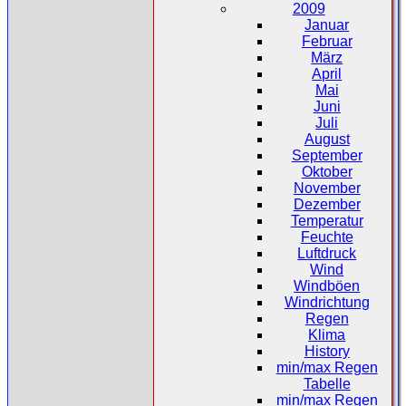
2009
Januar
Februar
März
April
Mai
Juni
Juli
August
September
Oktober
November
Dezember
Temperatur
Feuchte
Luftdruck
Wind
Windböen
Windrichtung
Regen
Klima
History
min/max Regen
Tabelle
min/max Regen