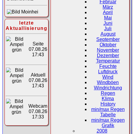
Februar
März
April
Mai
letzte
Juni
Aktuallisierung
Juli
August
September
Seite
Oktober
07.08.26
November
17:43
Dezember
Temperatur
Feuchte
Luftdruck
Aktuell
Wind
07.08.26
Windböen
17:43
Windrichtung
Regen
Klima
History
Webcam
min/max Regen
07.08.26
Tabelle
17:33
min/max Regen
Grafik
2008