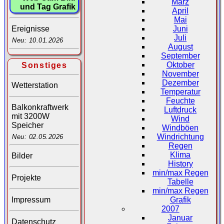
März
und Tag Grafik
April
Mai
Juni
Ereignisse
Juli
Neu: 10.01.2026
August
September
Oktober
Sonstiges
November
Dezember
Wetterstation
Temperatur
Feuchte
Balkonkraftwerk
Luftdruck
mit 3200W
Wind
Speicher
Windböen
Windrichtung
Neu: 02.05.2026
Regen
Klima
Bilder
History
min/max Regen
Projekte
Tabelle
min/max Regen
Impressum
Grafik
2007
Januar
Datenschutz