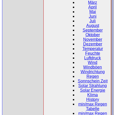
März
April
Mai
Juni
Juli
August
September
Oktober
November
Dezember
Temperatur
Feuchte
Luftdruck
Wind
Windböen
Windrichtung
Regen
Sonnschein Zeit
Solar Strahlung
Solar Energie
Klima
History
min/max Regen
Tabelle
min/max Regen