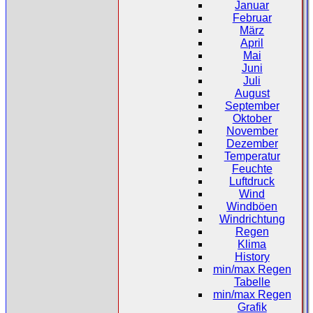
Januar
Februar
März
April
Mai
Juni
Juli
August
September
Oktober
November
Dezember
Temperatur
Feuchte
Luftdruck
Wind
Windböen
Windrichtung
Regen
Klima
History
min/max Regen
Tabelle
min/max Regen
Grafik