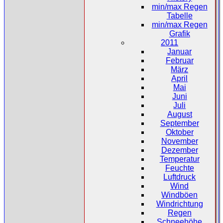
min/max Regen
Tabelle
min/max Regen
Grafik
2011
Januar
Februar
März
April
Mai
Juni
Juli
August
September
Oktober
November
Dezember
Temperatur
Feuchte
Luftdruck
Wind
Windböen
Windrichtung
Regen
Schneehöhe