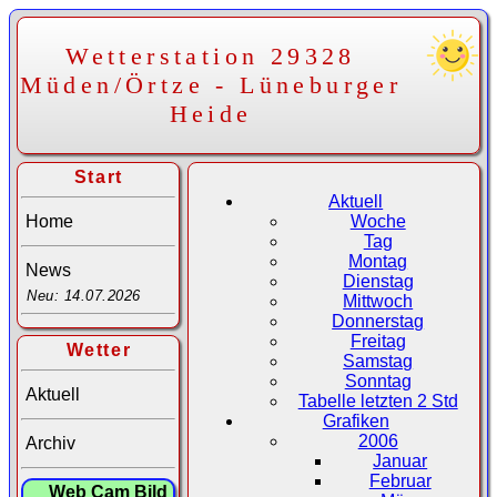
Wetterstation 29328
Müden/Örtze - Lüneburger
Heide
Start
Aktuell
Home
Woche
Tag
Montag
News
Dienstag
Neu: 14.07.2026
Mittwoch
Donnerstag
Freitag
Wetter
Samstag
Sonntag
Aktuell
Tabelle letzten 2 Std
Grafiken
2006
Archiv
Januar
Februar
Web Cam Bild