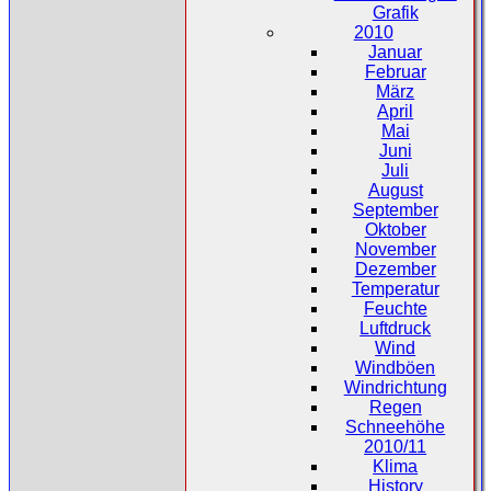
Grafik
2010
Januar
Februar
März
April
Mai
Juni
Juli
August
September
Oktober
November
Dezember
Temperatur
Feuchte
Luftdruck
Wind
Windböen
Windrichtung
Regen
Schneehöhe
2010/11
Klima
History