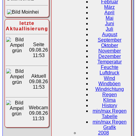
Februar
März
April
Mai
letzte
Juni
Aktuallisierung
Juli
August
September
Seite
Oktober
09.08.26
November
11:53
Dezember
Temperatur
Feuchte
Luftdruck
Aktuell
Wind
09.08.26
Windböen
11:53
Windrichtung
Regen
Klima
History
Webcam
min/max Regen
09.08.26
Tabelle
11:33
min/max Regen
Grafik
2008