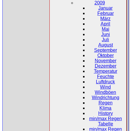
2009
Januar
Februar
März
April
Mai
Juni
Juli
August
September
Oktober
November
Dezember
Temperatur
Feuchte
Luftdruck
Wind
Windböen
Windrichtung
Regen
Klima
History
min/max Regen
Tabelle
min/max Regen