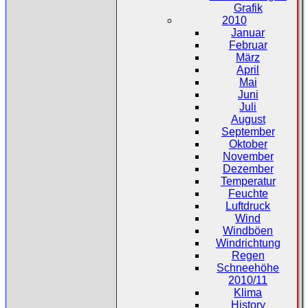
Grafik
2010
Januar
Februar
März
April
Mai
Juni
Juli
August
September
Oktober
November
Dezember
Temperatur
Feuchte
Luftdruck
Wind
Windböen
Windrichtung
Regen
Schneehöhe
2010/11
Klima
History