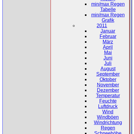
min/max Regen
Tabelle
min/max Regen
Grafik
2011
Januar
Februar
März
April
Mai
Juni
Juli
August
September
Oktober
November
Dezember
Temperatur
Feuchte
Luftdruck
Wind
Windböen
Windrichtung
Regen
Schneehöhe