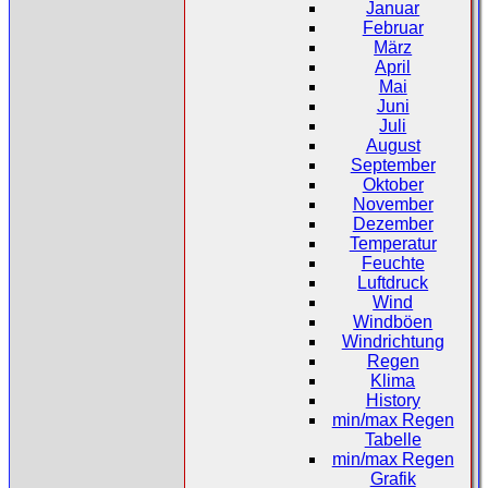
Januar
Februar
März
April
Mai
Juni
Juli
August
September
Oktober
November
Dezember
Temperatur
Feuchte
Luftdruck
Wind
Windböen
Windrichtung
Regen
Klima
History
min/max Regen
Tabelle
min/max Regen
Grafik