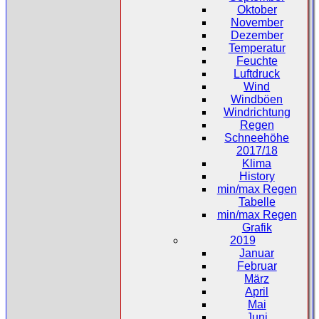
Oktober
November
Dezember
Temperatur
Feuchte
Luftdruck
Wind
Windböen
Windrichtung
Regen
Schneehöhe
2017/18
Klima
History
min/max Regen
Tabelle
min/max Regen
Grafik
2019
Januar
Februar
März
April
Mai
Juni