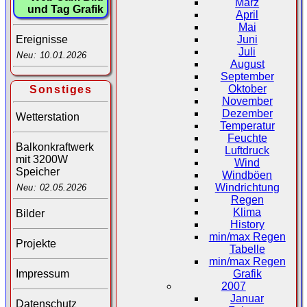
März
und Tag Grafik
April
Mai
Juni
Ereignisse
Juli
Neu: 10.01.2026
August
September
Oktober
Sonstiges
November
Dezember
Wetterstation
Temperatur
Feuchte
Balkonkraftwerk
Luftdruck
mit 3200W
Wind
Speicher
Windböen
Windrichtung
Neu: 02.05.2026
Regen
Klima
Bilder
History
min/max Regen
Projekte
Tabelle
min/max Regen
Impressum
Grafik
2007
Januar
Datenschutz