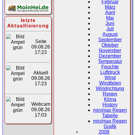
Februar
März
April
Mai
letzte
Juni
Aktuallisierung
Juli
August
September
Seite
Oktober
09.08.26
November
17:23
Dezember
Temperatur
Feuchte
Luftdruck
Aktuell
Wind
09.08.26
Windböen
17:23
Windrichtung
Regen
Klima
Webcam
History
09.08.26
min/max Regen
17:03
Tabelle
min/max Regen
Grafik
2008