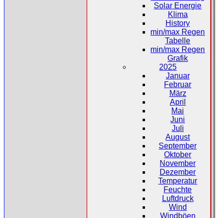
Solar Energie
Klima
History
min/max Regen
Tabelle
min/max Regen
Grafik
2025
Januar
Februar
März
April
Mai
Juni
Juli
August
September
Oktober
November
Dezember
Temperatur
Feuchte
Luftdruck
Wind
Windböen