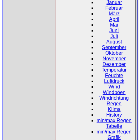
Januar
Februar
März
April
Mai
Juni
Juli
August
September
Oktober
November
Dezember
Temperatur
Feuchte
Luftdruck
Wind
Windböen
Windrichtung
Regen
Klima
History
min/max Regen
Tabelle
min/max Regen
Grafik