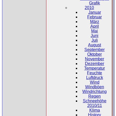
Grafik
2010
Januar
Februar
März
April
Mai
Juni
Juli
August
September
Oktober
November
Dezember
Temperatur
Feuchte
Luftdruck
Wind
Windböen
Windrichtung
Regen
Schneehöhe
2010/11
Klima
History