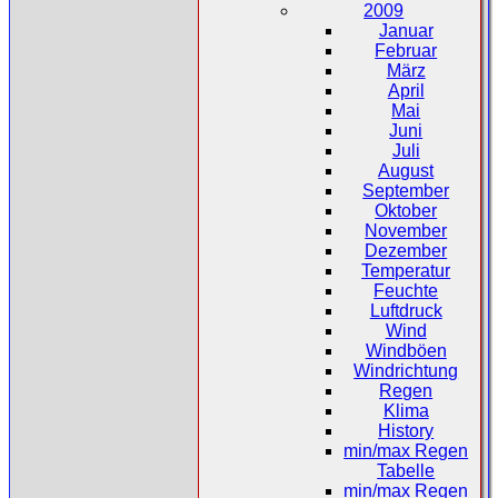
2009
Januar
Februar
März
April
Mai
Juni
Juli
August
September
Oktober
November
Dezember
Temperatur
Feuchte
Luftdruck
Wind
Windböen
Windrichtung
Regen
Klima
History
min/max Regen
Tabelle
min/max Regen