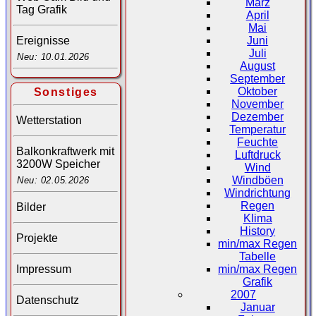
März
Tag Grafik
April
Mai
Juni
Ereignisse
Juli
Neu: 10.01.2026
August
September
Oktober
Sonstiges
November
Dezember
Wetterstation
Temperatur
Feuchte
Balkonkraftwerk mit
Luftdruck
3200W Speicher
Wind
Windböen
Neu: 02.05.2026
Windrichtung
Regen
Bilder
Klima
History
Projekte
min/max Regen
Tabelle
Impressum
min/max Regen
Grafik
2007
Datenschutz
Januar