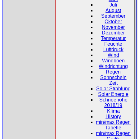
Juli
August
September
Oktober
November
Dezember
Temperatur
Feuchte
Luftdruck
Wind
Windböen
Windrichtung
Regen
Sonnschein
Zeit
Solar Strahlung
Solar Energie
Schneehöhe
2018/19
Klima
History
min/max Regen
Tabelle
min/max Regen
Grafik