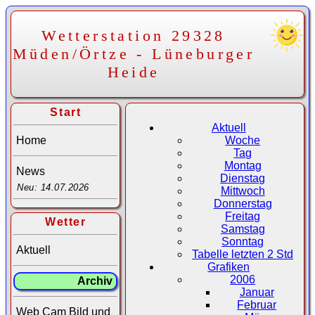
Wetterstation 29328
Müden/Örtze - Lüneburger
Heide
Start
Aktuell
Home
Woche
Tag
Montag
News
Dienstag
Neu: 14.07.2026
Mittwoch
Donnerstag
Freitag
Wetter
Samstag
Sonntag
Aktuell
Tabelle letzten 2 Std
Grafiken
2006
Archiv
Januar
Februar
Web Cam Bild und