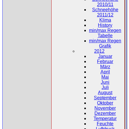
2010/11
Schneehöhe
2011/12
Klima
History
min/max Regen
Tabelle
min/max Regen
Grafik
2012
Januar
Februar
März
April
Mai
Juni
Juli
August
September
Oktober
November
Dezember
Temperatur
Feuchte
Luftdruck