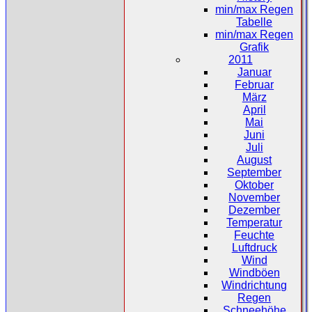
min/max Regen
Tabelle
min/max Regen
Grafik
2011
Januar
Februar
März
April
Mai
Juni
Juli
August
September
Oktober
November
Dezember
Temperatur
Feuchte
Luftdruck
Wind
Windböen
Windrichtung
Regen
Schneehöhe