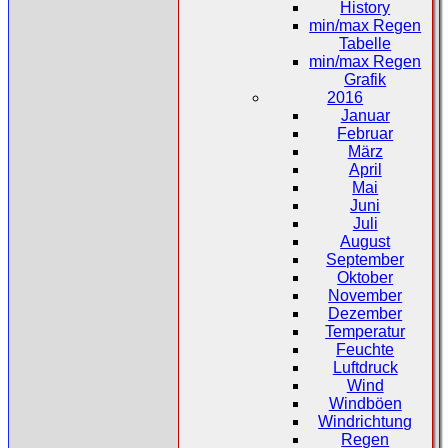
History
min/max Regen
Tabelle
min/max Regen
Grafik
2016
Januar
Februar
März
April
Mai
Juni
Juli
August
September
Oktober
November
Dezember
Temperatur
Feuchte
Luftdruck
Wind
Windböen
Windrichtung
Regen