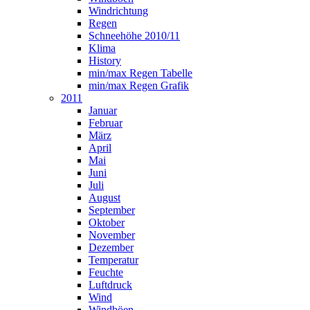
Windrichtung
Regen
Schneehöhe 2010/11
Klima
History
min/max Regen Tabelle
min/max Regen Grafik
2011
Januar
Februar
März
April
Mai
Juni
Juli
August
September
Oktober
November
Dezember
Temperatur
Feuchte
Luftdruck
Wind
Windböen