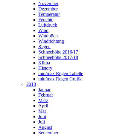
November
Dezember
Temperatur
Feuchte
Luftdruck
Wind
Windböen
Windrichtung
Regen
Schneehöhe 2016/17
Schneehöhe 2017/18
Klima
History
min/max Regen Tabelle
min/max Regen Grafik
2018
Januar
Februar
März
April
Mai
Juni
Juli
August
September