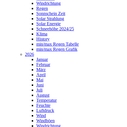
Windrichtung
Regen
Sonnschein Zeit
Solar Strahlung
Solar Energie
Schneehöhe 2024/25
Klima
History
min/max Regen Tabelle
min/max Regen Grafik
2026
Januar
Februar
März
April
Mai
Juni
Juli
August
Temperatur
Feuchte
Luftdruck
Wind
Windböen
Windrichtung