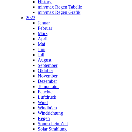
History
min/max Regen Tabelle
min/max Regen Grafik
2023
Januar
Februar
März
April
Mai
Juni
Juli
August
September
Oktober
November
Dezember
Temperatur
Feuchte
Luftdruck
Wind
Windböen
Windrichtung
Regen
Sonnschein Zeit
Solar Strahlung