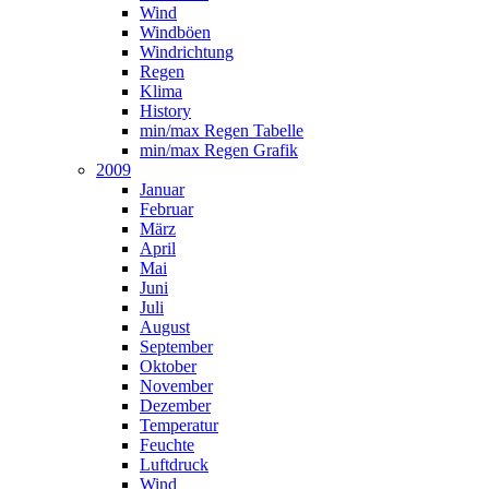
Wind
Windböen
Windrichtung
Regen
Klima
History
min/max Regen Tabelle
min/max Regen Grafik
2009
Januar
Februar
März
April
Mai
Juni
Juli
August
September
Oktober
November
Dezember
Temperatur
Feuchte
Luftdruck
Wind