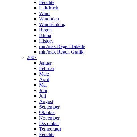
Feuchte
Luftdruck
Wind
Windböen
Windrichtung
Regen
Klima
History
min/max Regen Tabelle
min/max Regen Grafik
2007
Januar
Februar
März
April
Mai
Juni
Juli
August
September
Oktober
November
Dezember
Temperatur
Feuchte