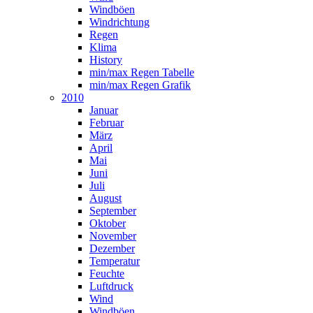
Windböen
Windrichtung
Regen
Klima
History
min/max Regen Tabelle
min/max Regen Grafik
2010
Januar
Februar
März
April
Mai
Juni
Juli
August
September
Oktober
November
Dezember
Temperatur
Feuchte
Luftdruck
Wind
Windböen