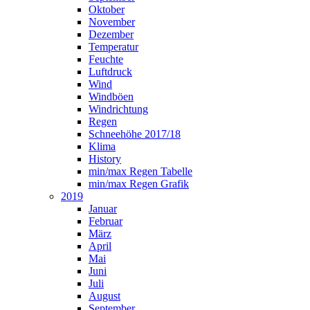
Oktober
November
Dezember
Temperatur
Feuchte
Luftdruck
Wind
Windböen
Windrichtung
Regen
Schneehöhe 2017/18
Klima
History
min/max Regen Tabelle
min/max Regen Grafik
2019
Januar
Februar
März
April
Mai
Juni
Juli
August
September