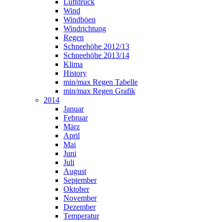
Luftdruck
Wind
Windböen
Windrichtung
Regen
Schneehöhe 2012/13
Schneehöhe 2013/14
Klima
History
min/max Regen Tabelle
min/max Regen Grafik
2014
Januar
Februar
März
April
Mai
Juni
Juli
August
September
Oktober
November
Dezember
Temperatur