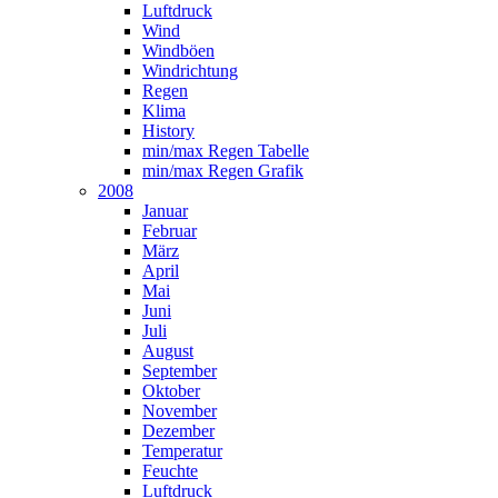
Luftdruck
Wind
Windböen
Windrichtung
Regen
Klima
History
min/max Regen Tabelle
min/max Regen Grafik
2008
Januar
Februar
März
April
Mai
Juni
Juli
August
September
Oktober
November
Dezember
Temperatur
Feuchte
Luftdruck