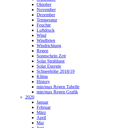
Oktober
November
Dezember
Temperatur
Feuchte
Luftdruck
Wind
Windböen
Windrichtung
Regen
Sonnschein Zeit
Solar Strahlung
Solar Energie
Schneehöhe 2018/19
Klima
History
min/max Regen Tabelle
min/max Regen Grafik
2020
Januar
Februar
März
April
Mai
Juni