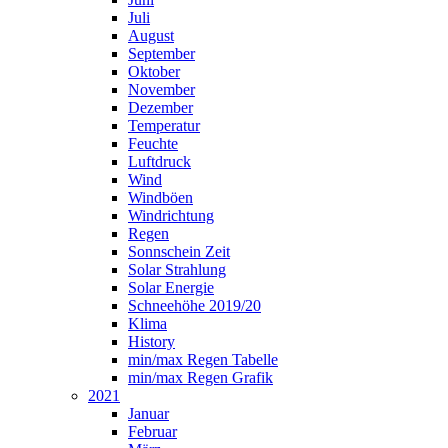
Juli
August
September
Oktober
November
Dezember
Temperatur
Feuchte
Luftdruck
Wind
Windböen
Windrichtung
Regen
Sonnschein Zeit
Solar Strahlung
Solar Energie
Schneehöhe 2019/20
Klima
History
min/max Regen Tabelle
min/max Regen Grafik
2021
Januar
Februar