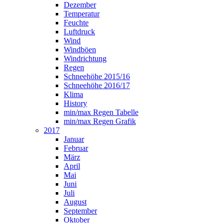
Dezember
Temperatur
Feuchte
Luftdruck
Wind
Windböen
Windrichtung
Regen
Schneehöhe 2015/16
Schneehöhe 2016/17
Klima
History
min/max Regen Tabelle
min/max Regen Grafik
2017
Januar
Februar
März
April
Mai
Juni
Juli
August
September
Oktober