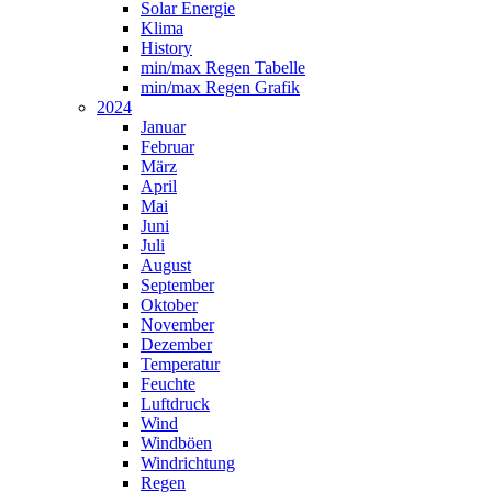
Solar Energie
Klima
History
min/max Regen Tabelle
min/max Regen Grafik
2024
Januar
Februar
März
April
Mai
Juni
Juli
August
September
Oktober
November
Dezember
Temperatur
Feuchte
Luftdruck
Wind
Windböen
Windrichtung
Regen