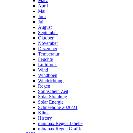
März
April
Mai
Juni
Juli
August
September
Oktober
November
Dezember
Temperatur
Feuchte
Luftdruck
Wind
Windböen
Windrichtung
Regen
Sonnschein Zeit
Solar Strahlung
Solar Energie
Schneehöhe 2020/21
Klima
History
min/max Regen Tabelle
min/max Regen Grafik