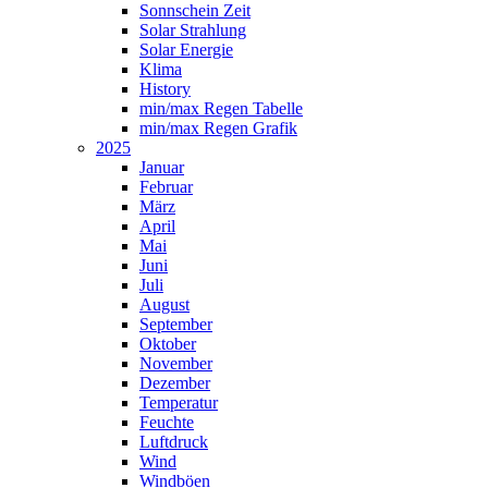
Sonnschein Zeit
Solar Strahlung
Solar Energie
Klima
History
min/max Regen Tabelle
min/max Regen Grafik
2025
Januar
Februar
März
April
Mai
Juni
Juli
August
September
Oktober
November
Dezember
Temperatur
Feuchte
Luftdruck
Wind
Windböen