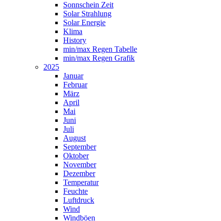
Sonnschein Zeit
Solar Strahlung
Solar Energie
Klima
History
min/max Regen Tabelle
min/max Regen Grafik
2025
Januar
Februar
März
April
Mai
Juni
Juli
August
September
Oktober
November
Dezember
Temperatur
Feuchte
Luftdruck
Wind
Windböen