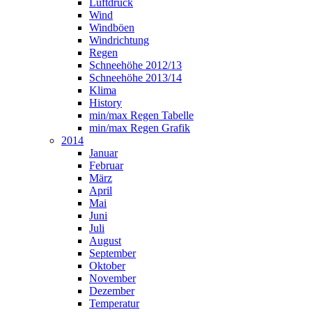
Luftdruck
Wind
Windböen
Windrichtung
Regen
Schneehöhe 2012/13
Schneehöhe 2013/14
Klima
History
min/max Regen Tabelle
min/max Regen Grafik
2014
Januar
Februar
März
April
Mai
Juni
Juli
August
September
Oktober
November
Dezember
Temperatur