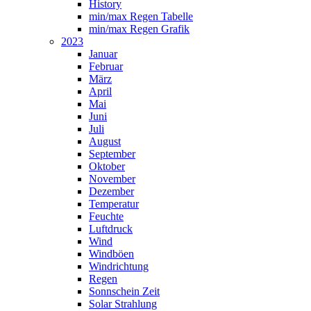
History
min/max Regen Tabelle
min/max Regen Grafik
2023
Januar
Februar
März
April
Mai
Juni
Juli
August
September
Oktober
November
Dezember
Temperatur
Feuchte
Luftdruck
Wind
Windböen
Windrichtung
Regen
Sonnschein Zeit
Solar Strahlung