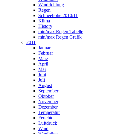
Windrichtung
Regen
Schneehöhe 2010/11
Klima
History
min/max Regen Tabelle
min/max Regen Grafik
2011
Januar
Februar
März
April
Mai
Juni
Juli
August
September
Oktober
November
Dezember
Temperatur
Feuchte
Luftdruck
Wind
Windböen