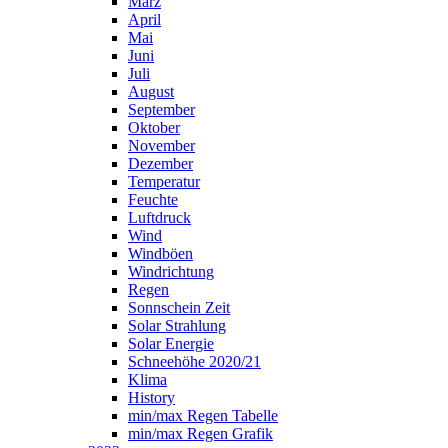
März
April
Mai
Juni
Juli
August
September
Oktober
November
Dezember
Temperatur
Feuchte
Luftdruck
Wind
Windböen
Windrichtung
Regen
Sonnschein Zeit
Solar Strahlung
Solar Energie
Schneehöhe 2020/21
Klima
History
min/max Regen Tabelle
min/max Regen Grafik