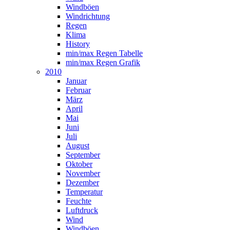
Windböen
Windrichtung
Regen
Klima
History
min/max Regen Tabelle
min/max Regen Grafik
2010
Januar
Februar
März
April
Mai
Juni
Juli
August
September
Oktober
November
Dezember
Temperatur
Feuchte
Luftdruck
Wind
Windböen