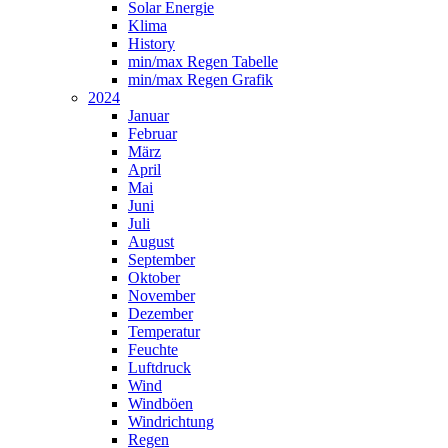
Solar Energie
Klima
History
min/max Regen Tabelle
min/max Regen Grafik
2024
Januar
Februar
März
April
Mai
Juni
Juli
August
September
Oktober
November
Dezember
Temperatur
Feuchte
Luftdruck
Wind
Windböen
Windrichtung
Regen