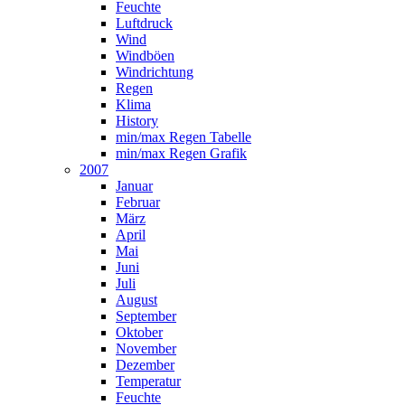
Feuchte
Luftdruck
Wind
Windböen
Windrichtung
Regen
Klima
History
min/max Regen Tabelle
min/max Regen Grafik
2007
Januar
Februar
März
April
Mai
Juni
Juli
August
September
Oktober
November
Dezember
Temperatur
Feuchte