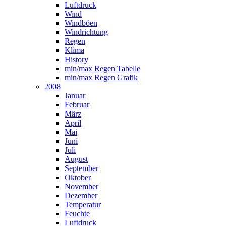
Luftdruck
Wind
Windböen
Windrichtung
Regen
Klima
History
min/max Regen Tabelle
min/max Regen Grafik
2008
Januar
Februar
März
April
Mai
Juni
Juli
August
September
Oktober
November
Dezember
Temperatur
Feuchte
Luftdruck