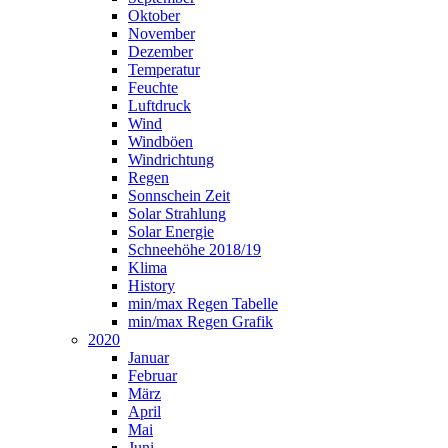
Oktober
November
Dezember
Temperatur
Feuchte
Luftdruck
Wind
Windböen
Windrichtung
Regen
Sonnschein Zeit
Solar Strahlung
Solar Energie
Schneehöhe 2018/19
Klima
History
min/max Regen Tabelle
min/max Regen Grafik
2020
Januar
Februar
März
April
Mai
Juni