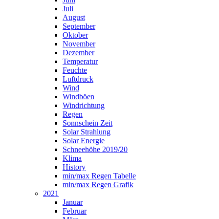
Juli
August
September
Oktober
November
Dezember
Temperatur
Feuchte
Luftdruck
Wind
Windböen
Windrichtung
Regen
Sonnschein Zeit
Solar Strahlung
Solar Energie
Schneehöhe 2019/20
Klima
History
min/max Regen Tabelle
min/max Regen Grafik
2021
Januar
Februar