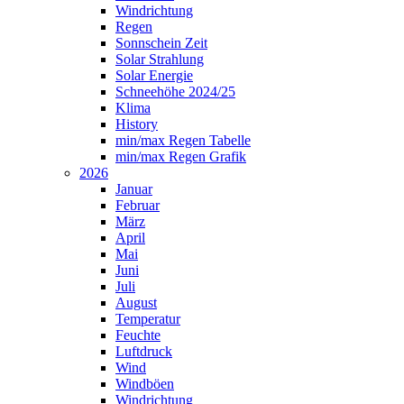
Windrichtung
Regen
Sonnschein Zeit
Solar Strahlung
Solar Energie
Schneehöhe 2024/25
Klima
History
min/max Regen Tabelle
min/max Regen Grafik
2026
Januar
Februar
März
April
Mai
Juni
Juli
August
Temperatur
Feuchte
Luftdruck
Wind
Windböen
Windrichtung