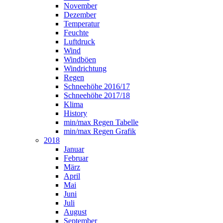
November
Dezember
Temperatur
Feuchte
Luftdruck
Wind
Windböen
Windrichtung
Regen
Schneehöhe 2016/17
Schneehöhe 2017/18
Klima
History
min/max Regen Tabelle
min/max Regen Grafik
2018
Januar
Februar
März
April
Mai
Juni
Juli
August
September