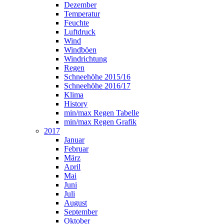
Dezember
Temperatur
Feuchte
Luftdruck
Wind
Windböen
Windrichtung
Regen
Schneehöhe 2015/16
Schneehöhe 2016/17
Klima
History
min/max Regen Tabelle
min/max Regen Grafik
2017
Januar
Februar
März
April
Mai
Juni
Juli
August
September
Oktober