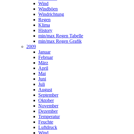
Wind
Windböen
Windrichtung
Regen
Klima
History
min/max Regen Tabelle
min/max Regen Grafik
2009
Januar
Februar
März
April
Mai
Juni
Juli
August
September
Oktober
November
Dezember
Temperatur
Feuchte
Luftdruck
Wind