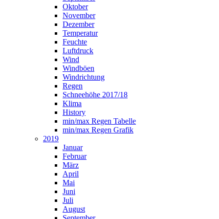
Oktober
November
Dezember
Temperatur
Feuchte
Luftdruck
Wind
Windböen
Windrichtung
Regen
Schneehöhe 2017/18
Klima
History
min/max Regen Tabelle
min/max Regen Grafik
2019
Januar
Februar
März
April
Mai
Juni
Juli
August
September