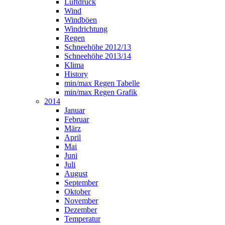
Luftdruck
Wind
Windböen
Windrichtung
Regen
Schneehöhe 2012/13
Schneehöhe 2013/14
Klima
History
min/max Regen Tabelle
min/max Regen Grafik
2014
Januar
Februar
März
April
Mai
Juni
Juli
August
September
Oktober
November
Dezember
Temperatur