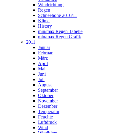
Windrichtung
Regen
Schneehöhe 2010/11
Klima
History
min/max Regen Tabelle
min/max Regen Grafik
2011
Januar
Februar
März
April
Mai
Juni
Juli
August
September
Oktober
November
Dezember
Temperatur
Feuchte
Luftdruck
Wind
Windböen