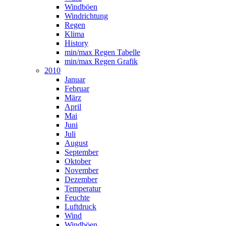
Windböen
Windrichtung
Regen
Klima
History
min/max Regen Tabelle
min/max Regen Grafik
2010
Januar
Februar
März
April
Mai
Juni
Juli
August
September
Oktober
November
Dezember
Temperatur
Feuchte
Luftdruck
Wind
Windböen