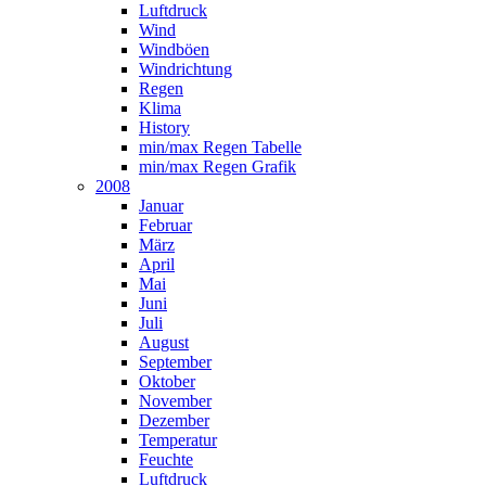
Luftdruck
Wind
Windböen
Windrichtung
Regen
Klima
History
min/max Regen Tabelle
min/max Regen Grafik
2008
Januar
Februar
März
April
Mai
Juni
Juli
August
September
Oktober
November
Dezember
Temperatur
Feuchte
Luftdruck