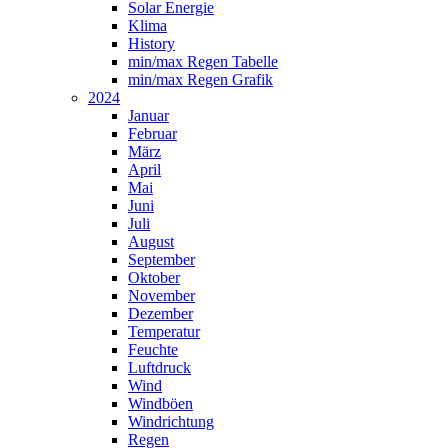
Solar Energie
Klima
History
min/max Regen Tabelle
min/max Regen Grafik
2024
Januar
Februar
März
April
Mai
Juni
Juli
August
September
Oktober
November
Dezember
Temperatur
Feuchte
Luftdruck
Wind
Windböen
Windrichtung
Regen