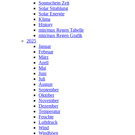
Sonnschein Zeit
Solar Strahlung
Solar Energie
Klima
History
min/max Regen Tabelle
min/max Regen Grafik
2025
Januar
Februar
März
April
Mai
Juni
Juli
August
September
Oktober
November
Dezember
Temperatur
Feuchte
Luftdruck
Wind
Windböen