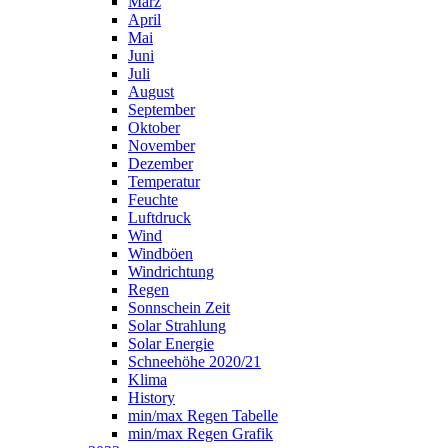
März
April
Mai
Juni
Juli
August
September
Oktober
November
Dezember
Temperatur
Feuchte
Luftdruck
Wind
Windböen
Windrichtung
Regen
Sonnschein Zeit
Solar Strahlung
Solar Energie
Schneehöhe 2020/21
Klima
History
min/max Regen Tabelle
min/max Regen Grafik