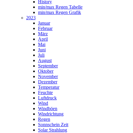
History
min/max Regen Tabelle
min/max Regen Grafik
2023
Januar
Februar
März
April
Mai
Juni
Juli
August
September
Oktober
November
Dezember
Temperatur
Feuchte
Luftdruck
Wind
Windböen
Windrichtung
Regen
Sonnschein Zeit
Solar Strahlung