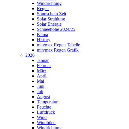
Windrichtung
Regen
Sonnschein Zeit
Solar Strahlung
Solar Energie
Schneehöhe 2024/25
Klima
History
min/max Regen Tabelle
min/max Regen Grafik
2026
Januar
Februar
März
April
Mai
Juni
Juli
August
Temperatur
Feuchte
Luftdruck
Wind
Windböen
Windrichtung