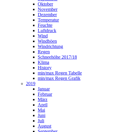
Oktober
November
Dezember
Temperatur
Feuchte
Luftdruck
Wind
Windböen
Windrichtung
Regen
Schneehöhe 2017/18
Klima
History
min/max Regen Tabelle
min/max Regen Grafik
2019
Januar
Februar
März
April
Mai
Juni
Juli
August
September