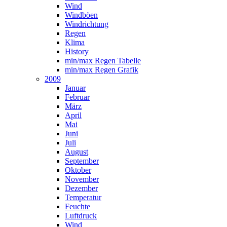
Wind
Windböen
Windrichtung
Regen
Klima
History
min/max Regen Tabelle
min/max Regen Grafik
2009
Januar
Februar
März
April
Mai
Juni
Juli
August
September
Oktober
November
Dezember
Temperatur
Feuchte
Luftdruck
Wind