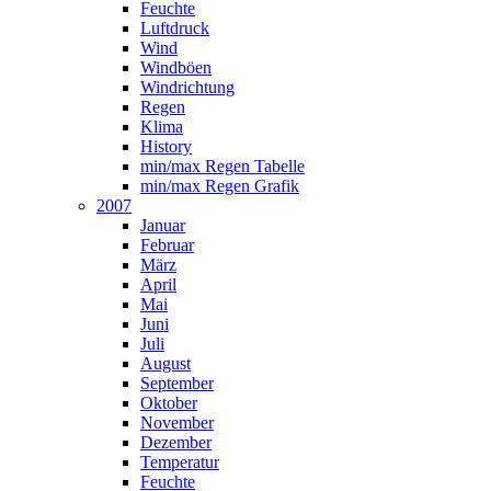
Feuchte
Luftdruck
Wind
Windböen
Windrichtung
Regen
Klima
History
min/max Regen Tabelle
min/max Regen Grafik
2007
Januar
Februar
März
April
Mai
Juni
Juli
August
September
Oktober
November
Dezember
Temperatur
Feuchte