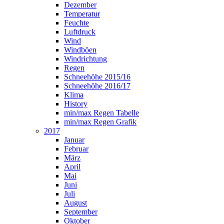
Dezember
Temperatur
Feuchte
Luftdruck
Wind
Windböen
Windrichtung
Regen
Schneehöhe 2015/16
Schneehöhe 2016/17
Klima
History
min/max Regen Tabelle
min/max Regen Grafik
2017
Januar
Februar
März
April
Mai
Juni
Juli
August
September
Oktober