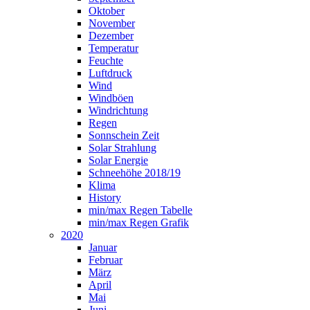
Oktober
November
Dezember
Temperatur
Feuchte
Luftdruck
Wind
Windböen
Windrichtung
Regen
Sonnschein Zeit
Solar Strahlung
Solar Energie
Schneehöhe 2018/19
Klima
History
min/max Regen Tabelle
min/max Regen Grafik
2020
Januar
Februar
März
April
Mai
Juni