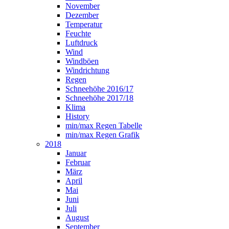
November
Dezember
Temperatur
Feuchte
Luftdruck
Wind
Windböen
Windrichtung
Regen
Schneehöhe 2016/17
Schneehöhe 2017/18
Klima
History
min/max Regen Tabelle
min/max Regen Grafik
2018
Januar
Februar
März
April
Mai
Juni
Juli
August
September