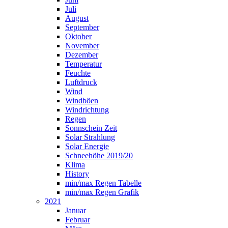
Juli
August
September
Oktober
November
Dezember
Temperatur
Feuchte
Luftdruck
Wind
Windböen
Windrichtung
Regen
Sonnschein Zeit
Solar Strahlung
Solar Energie
Schneehöhe 2019/20
Klima
History
min/max Regen Tabelle
min/max Regen Grafik
2021
Januar
Februar