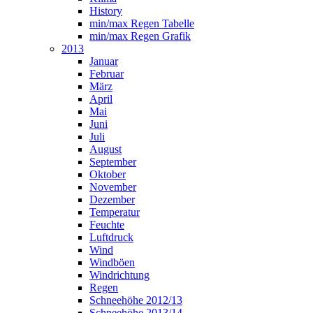
History
min/max Regen Tabelle
min/max Regen Grafik
2013
Januar
Februar
März
April
Mai
Juni
Juli
August
September
Oktober
November
Dezember
Temperatur
Feuchte
Luftdruck
Wind
Windböen
Windrichtung
Regen
Schneehöhe 2012/13
Schneehöhe 2013/14