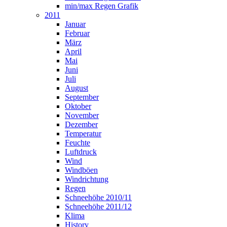
min/max Regen Grafik
2011
Januar
Februar
März
April
Mai
Juni
Juli
August
September
Oktober
November
Dezember
Temperatur
Feuchte
Luftdruck
Wind
Windböen
Windrichtung
Regen
Schneehöhe 2010/11
Schneehöhe 2011/12
Klima
History