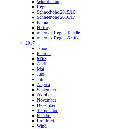
Windrichtung
Regen
Schneehöhe 2015/16
Schneehöhe 2016/17
Klima
History
min/max Regen Tabelle
min/max Regen Grafik
2017
Januar
Februar
März
April
Mai
Juni
Juli
August
September
Oktober
November
Dezember
Temperatur
Feuchte
Luftdruck
Wind