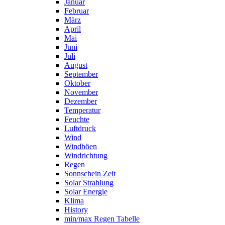
Januar
Februar
März
April
Mai
Juni
Juli
August
September
Oktober
November
Dezember
Temperatur
Feuchte
Luftdruck
Wind
Windböen
Windrichtung
Regen
Sonnschein Zeit
Solar Strahlung
Solar Energie
Klima
History
min/max Regen Tabelle