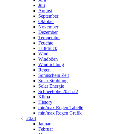
Juli
August
September
Oktober
November
Dezember
Temperatur
Feuchte
Luftdruck
Wind
Windböen
Windrichtung
Regen
Sonnschein Zeit
Solar Strahlung
Solar Energie
Schneehöhe 2021/22
Klima
History
min/max Regen Tabelle
min/max Regen Grafik
2023
Januar
Februar