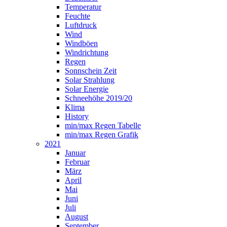
Temperatur
Feuchte
Luftdruck
Wind
Windböen
Windrichtung
Regen
Sonnschein Zeit
Solar Strahlung
Solar Energie
Schneehöhe 2019/20
Klima
History
min/max Regen Tabelle
min/max Regen Grafik
2021
Januar
Februar
März
April
Mai
Juni
Juli
August
September