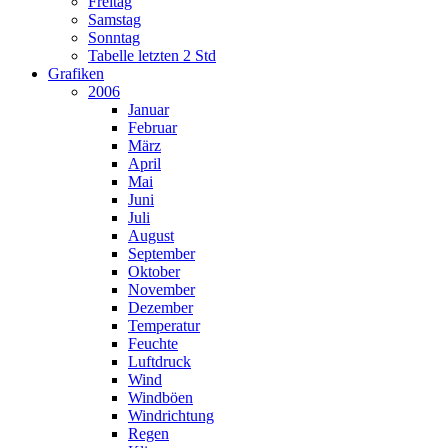
Freitag
Samstag
Sonntag
Tabelle letzten 2 Std
Grafiken
2006
Januar
Februar
März
April
Mai
Juni
Juli
August
September
Oktober
November
Dezember
Temperatur
Feuchte
Luftdruck
Wind
Windböen
Windrichtung
Regen