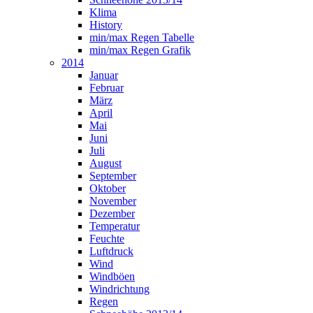
Klima
History
min/max Regen Tabelle
min/max Regen Grafik
2014
Januar
Februar
März
April
Mai
Juni
Juli
August
September
Oktober
November
Dezember
Temperatur
Feuchte
Luftdruck
Wind
Windböen
Windrichtung
Regen