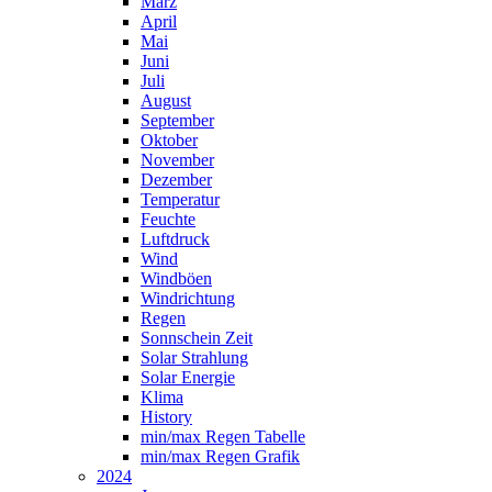
März
April
Mai
Juni
Juli
August
September
Oktober
November
Dezember
Temperatur
Feuchte
Luftdruck
Wind
Windböen
Windrichtung
Regen
Sonnschein Zeit
Solar Strahlung
Solar Energie
Klima
History
min/max Regen Tabelle
min/max Regen Grafik
2024