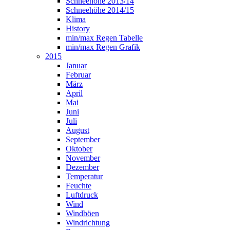
Schneehöhe 2013/14
Schneehöhe 2014/15
Klima
History
min/max Regen Tabelle
min/max Regen Grafik
2015
Januar
Februar
März
April
Mai
Juni
Juli
August
September
Oktober
November
Dezember
Temperatur
Feuchte
Luftdruck
Wind
Windböen
Windrichtung