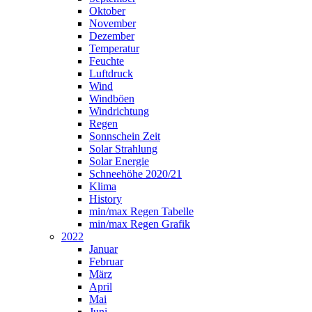
Oktober
November
Dezember
Temperatur
Feuchte
Luftdruck
Wind
Windböen
Windrichtung
Regen
Sonnschein Zeit
Solar Strahlung
Solar Energie
Schneehöhe 2020/21
Klima
History
min/max Regen Tabelle
min/max Regen Grafik
2022
Januar
Februar
März
April
Mai
Juni