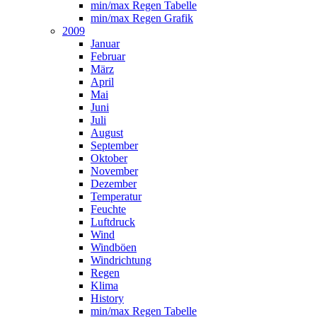
min/max Regen Tabelle
min/max Regen Grafik
2009
Januar
Februar
März
April
Mai
Juni
Juli
August
September
Oktober
November
Dezember
Temperatur
Feuchte
Luftdruck
Wind
Windböen
Windrichtung
Regen
Klima
History
min/max Regen Tabelle