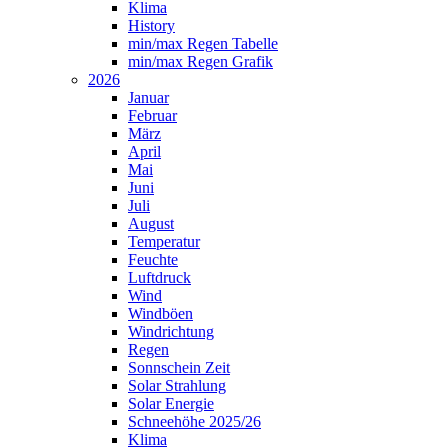
Klima
History
min/max Regen Tabelle
min/max Regen Grafik
2026
Januar
Februar
März
April
Mai
Juni
Juli
August
Temperatur
Feuchte
Luftdruck
Wind
Windböen
Windrichtung
Regen
Sonnschein Zeit
Solar Strahlung
Solar Energie
Schneehöhe 2025/26
Klima