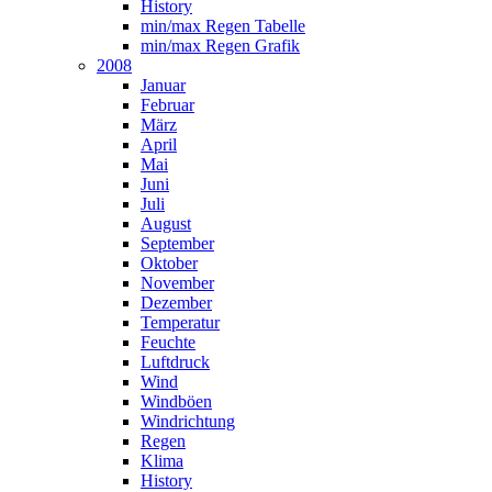
History
min/max Regen Tabelle
min/max Regen Grafik
2008
Januar
Februar
März
April
Mai
Juni
Juli
August
September
Oktober
November
Dezember
Temperatur
Feuchte
Luftdruck
Wind
Windböen
Windrichtung
Regen
Klima
History