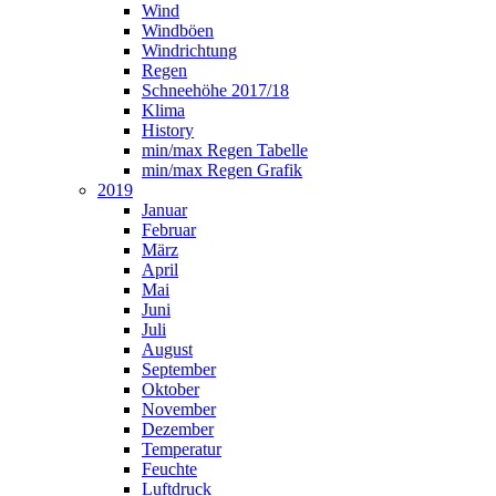
Wind
Windböen
Windrichtung
Regen
Schneehöhe 2017/18
Klima
History
min/max Regen Tabelle
min/max Regen Grafik
2019
Januar
Februar
März
April
Mai
Juni
Juli
August
September
Oktober
November
Dezember
Temperatur
Feuchte
Luftdruck