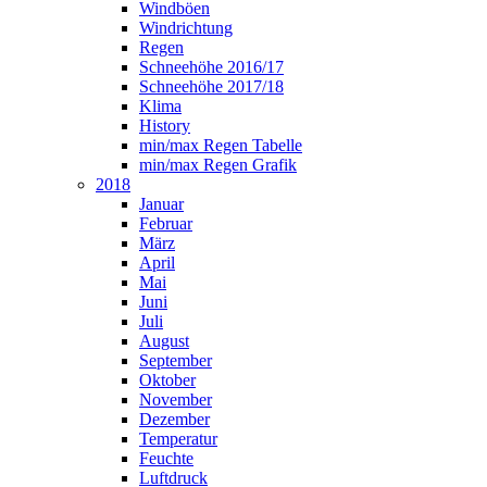
Windböen
Windrichtung
Regen
Schneehöhe 2016/17
Schneehöhe 2017/18
Klima
History
min/max Regen Tabelle
min/max Regen Grafik
2018
Januar
Februar
März
April
Mai
Juni
Juli
August
September
Oktober
November
Dezember
Temperatur
Feuchte
Luftdruck