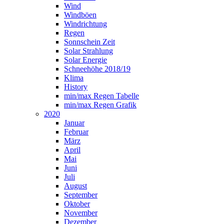
Wind
Windböen
Windrichtung
Regen
Sonnschein Zeit
Solar Strahlung
Solar Energie
Schneehöhe 2018/19
Klima
History
min/max Regen Tabelle
min/max Regen Grafik
2020
Januar
Februar
März
April
Mai
Juni
Juli
August
September
Oktober
November
Dezember