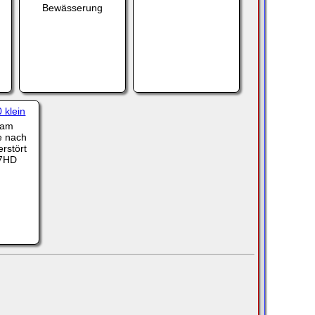
Bewässerung
Cam
e nach
erstört
07HD