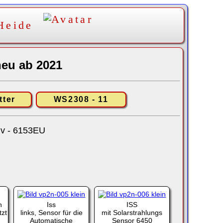
Heide
neu ab 2021
tter
WS2308 - 11
iv - 6153EU
n
Iss
ISS
tzt
links, Sensor für die
mit Solarstrahlungs
Automatische
Sensor 6450