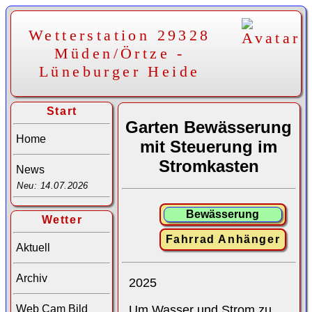
Wetterstation 29328
Müden/Örtze -
Lüneburger Heide
Start
Garten Bewässerung
Home
mit Steuerung im
Stromkasten
News
Neu: 14.07.2026
Bewässerung
Wetter
Fahrrad Anhänger
Aktuell
Archiv
2025
Um Wasser und Strom zu
Web Cam Bild